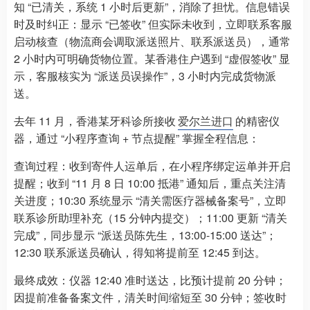
知 “已清关，系统 1 小时后更新”，消除了担忧。信息错误
时及时纠正：显示 “已签收” 但实际未收到，立即联系客服
启动核查（物流商会调取派送照片、联系派送员），通常
2 小时内可明确货物位置。某香港住户遇到 “虚假签收” 显
示，客服核实为 “派送员误操作”，3 小时内完成货物派
送。
去年 11 月，香港某牙科诊所接收
爱尔兰进口
的精密仪
器，通过 “小程序查询 + 节点提醒” 掌握全程信息：
查询过程：收到寄件人运单后，在小程序绑定运单并开启
提醒；收到 “11 月 8 日 10:00 抵港” 通知后，重点关注清
关进度；10:30 系统显示 “清关需医疗器械备案号”，立即
联系诊所助理补充（15 分钟内提交）；11:00 更新 “清关
完成”，同步显示 “派送员陈先生，13:00-15:00 送达”；
12:30 联系派送员确认，得知将提前至 12:45 到达。
最终成效：仪器 12:40 准时送达，比预计提前 20 分钟；
因提前准备备案文件，清关时间缩短至 30 分钟；签收时