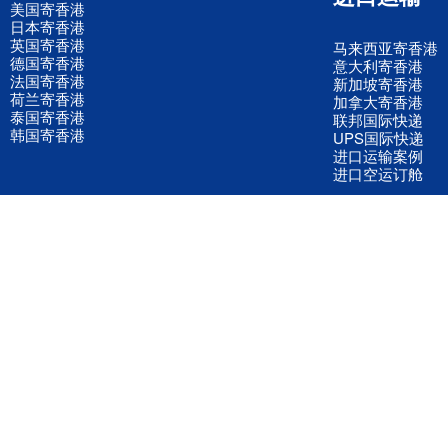
美国寄香港
日本寄香港
英国寄香港
马来西亚寄香港
德国寄香港
意大利寄香港
法国寄香港
新加坡寄香港
荷兰寄香港
加拿大寄香港
泰国寄香港
联邦国际快递
韩国寄香港
UPS国际快递
进口运输案例
进口空运订舱
联系我们
全国客服电话
158 2040 2855
官方客服微信
wanyq5868
QQ在线联系
870691543