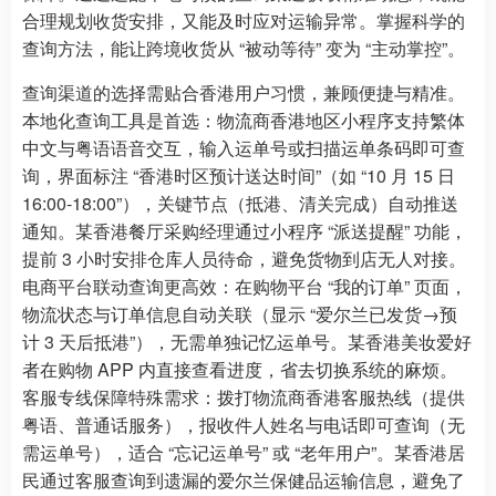
合理规划收货安排，又能及时应对运输异常。掌握科学的
查询方法，能让跨境收货从 “被动等待” 变为 “主动掌控”。
查询渠道的选择需贴合香港用户习惯，兼顾便捷与精准。
本地化查询工具是首选：物流商香港地区小程序支持繁体
中文与粤语语音交互，输入运单号或扫描运单条码即可查
询，界面标注 “香港时区预计送达时间”（如 “10 月 15 日
16:00-18:00”），关键节点（抵港、清关完成）自动推送
通知。某香港餐厅采购经理通过小程序 “派送提醒” 功能，
提前 3 小时安排仓库人员待命，避免货物到店无人对接。
电商平台联动查询更高效：在购物平台 “我的订单” 页面，
物流状态与订单信息自动关联（显示 “爱尔兰已发货→预
计 3 天后抵港”），无需单独记忆运单号。某香港美妆爱好
者在购物 APP 内直接查看进度，省去切换系统的麻烦。
客服专线保障特殊需求：拨打物流商香港客服热线（提供
粤语、普通话服务），报收件人姓名与电话即可查询（无
需运单号），适合 “忘记运单号” 或 “老年用户”。某香港居
民通过客服查询到遗漏的爱尔兰保健品运输信息，避免了