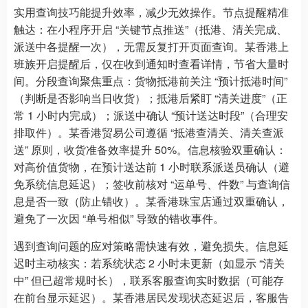
实用查询技巧能提升效率，减少无效操作。节点提醒精准
触达：在小程序开启 “关键节点推送”（抵港、清关完成、
派送中各提醒一次），无需反复打开页面查询。某香港上
班族开启提醒后，仅在收到通知时查看详情，节省大量时
间。分段查询聚焦重点：货物抵港前关注 “预计抵港时间”
（判断是否影响当日收货）；抵港后紧盯 “清关进度”（正
常 1 小时内完成）；派送中确认 “预计送达时段”（合理安
排取件）。某香港贸易公司遵循 “抵港查清关、清关查派
送” 原则，收货准备效率提升 50%。信息核验双重确认：
对高价值货物，在预计送达前 1 小时联系派送员确认（避
免系统信息延迟）；签收前核对 “运单号、件数” 与查询信
息是否一致（防止错收）。某香港珠宝店通过双重确认，
避免了一次因 “单号相似” 导致的错收事件。
遇到查询问题的应对策略需快速有效，避免损失。信息延
迟时主动核实：若系统状态 2 小时未更新（如显示 “清关
中” 但已超常规时长），联系客服查询实时数据（可能存
在前台显示延迟）。某香港居民发现状态延迟后，客服告