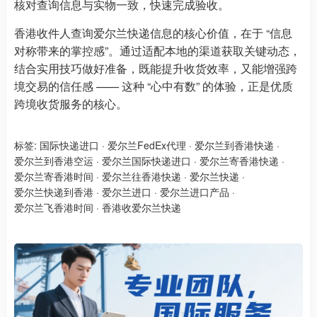
核对查询信息与实物一致，快速完成验收。
香港收件人查询爱尔兰快递信息的核心价值，在于 “信息
对称带来的掌控感”。通过适配本地的渠道获取关键动态，
结合实用技巧做好准备，既能提升收货效率，又能增强跨
境交易的信任感 —— 这种 “心中有数” 的体验，正是优质
跨境收货服务的核心。
标签:
国际快递进口
·
爱尔兰FedEx代理
·
爱尔兰到香港快递
·
爱尔兰到香港空运
·
爱尔兰国际快递进口
·
爱尔兰寄香港快递
·
爱尔兰寄香港时间
·
爱尔兰往香港快递
·
爱尔兰快递
·
爱尔兰快递到香港
·
爱尔兰进口
·
爱尔兰进口产品
·
爱尔兰飞香港时间
·
香港收爱尔兰快递