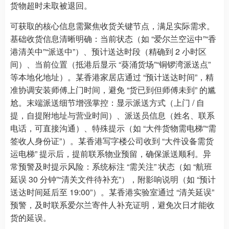
货物超时未取被退回。
可获取的核心信息需聚焦收货关键节点，满足实际需求。
基础收货信息清晰明确：当前状态（如 “爱尔兰空运中”“香
港清关中”“派送中”）、预计送达时段（精确到 2 小时区
间）、当前位置（抵港后显示 “葵涌货场”“铜锣湾派送点”
等本地化地址）。某香港家居店通过 “预计送达时间”，精
准协调安装师傅上门时间，避免 “货已到但师傅未到” 的尴
尬。末端派送细节增强掌控：显示派送方式（上门 / 自
提，自提附地址与营业时间）、派送员信息（姓名、联系
电话，可直接沟通）、特殊提示（如 “大件货物需电梯”“需
签收人身份证”）。某香港写字楼公司收到 “大件设备需货
运电梯” 提示后，提前联系物业预留，确保派送顺利。异
常预警及时提示风险：系统标注 “需关注” 状态（如 “航班
延误 30 分钟”“清关文件待补充”），附影响说明（如 “预计
送达时间延后至 19:00”）。某香港实验室通过 “清关延误”
预警，及时联系爱尔兰寄件人补充证明，避免次日才能收
货的延误。