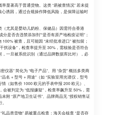
显著高于普通货物。这类 “易被查情况” 若未提
的核心诱因，通过合规操作降低风险，是保障运输时
类（尤其是婴幼儿奶粉、保健品）因需符合香港
“成分是否含违禁添加剂”“是否有原产地检疫证明”；
00% 被查，且可能因 “未经批准进口” 被扣留；
干扰设备”，检查率提升至 30%，需核验是否符合
何，一旦被系统识别（通过品牌数据库比对），必
仪器” 简化为 “电子产品”、用 “杂货” 概括多类商
品名 + 型号 + 用途”（如 “实验室用光谱仪，型号
（如售价 1000 欧元的手表申报 200 欧元）、
），会被判定为 “低报嫌疑”，检查率飙升至 50%，需
附 “原产地卫生证书”、品牌商品无 “授权销售证
行。
礼品类货物” 易被重点检查：海关会核查 “是否存