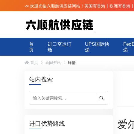
📣 欢迎光临六顺航供应链网站！美国寄香港丨欧洲寄香港
首
进口空运订
UPS国际快
Fed
页
舱
递
递
首页
新闻资讯
详情
站内搜索
爱
进口优势路线