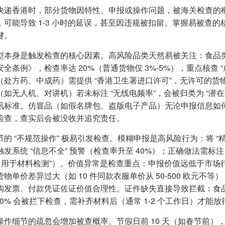
快递香港时，部分货物因特性、申报或操作问题，被海关检查的概率
，可能导致 1-3 小时的延误，甚至因违规被扣留。掌握易被查
键。
型本身是触发检查的核心因素。高风险品类天然易被关注：食品
全条例》，检查率达 20%（普通货物仅 3%-5%），重点核查 
处方药、中成药）需提供 “香港卫生署进口许可”，无许可的货物 1
（如无人机、对讲机）若未标注 “无线电频率”，会被归类为 “潜在
讯标准。仿冒品（如假名牌包、盗版电子产品）无论申报信息如
检查，查实后会被没收并追究责任。
的 “不规范操作” 极易引发检查。模糊申报是高风险行为：将 “精密
发系统 “信息不全” 预警（检查率升至 40%）；正确做法需标注 “
0，用于材料检测”）。价值异常是检查重点：申报价值远低于市场行情
物单价差异过大（如 10 件同款衣服单价从 50-500 欧元不等
购发票、付款凭证佐证价值合理性。证件缺失直接导致拦截：食品未
00% 会被拦下检查，需补齐材料后（通常 1-2 个工作日）才能放
操作细节的疏忽会增加被查概率。节假日前 10 天（如春节前），“