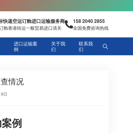
国际快递空运订舱进口运输服务商
158 2040 2855
空运订舱香港转运一般贸易进口清关
全国免费咨询热线
专
进口运输案
关于我
联系我
例
们
们
被查情况
19日
功案例