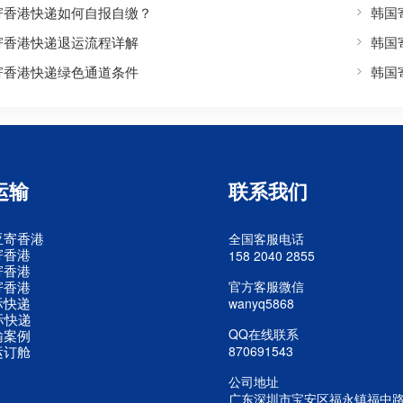
寄香港快递如何自报自缴？
韩国
寄香港快递退运流程详解
韩国
寄香港快递绿色通道条件
韩国
运输
联系我们
亚寄香港
全国客服电话
寄香港
158 2040 2855
寄香港
寄香港
官方客服微信
际快递
wanyq5868
际快递
QQ在线联系
输案例
运订舱
870691543
公司地址
广东深圳市宝安区福永镇福中