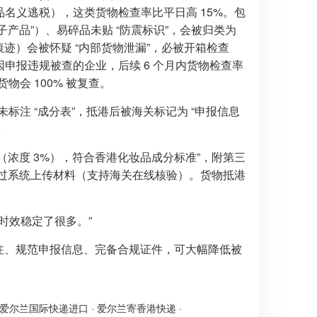
品名义逃税），这类货物检查率比平日高 15%。包
子产品”）、易碎品未贴 “防震标识”，会被归类为
痕迹）会被怀疑 “内部货物泄漏”，必被开箱检查
因申报违规被查的企业，后续 6 个月内货物检查率
会 100% 被复查。
未标注 “成分表”，抵港后被海关标记为 “申报信息
。
物（浓度 3%），符合香港化妆品成分标准”，附第三
前通过系统上传材料（支持海关在线核验）。货物抵港
时效稳定了很多。”
标注、规范申报信息、完备合规证件，可大幅降低被
爱尔兰国际快递进口
·
爱尔兰寄香港快递
·