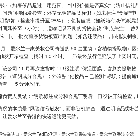
携带（如奢侈品超过自用范围）”“申报价值是否真实”（防止借礼
识问题间接触发检查：外箱无明确品类标识（如未标注 “食品”“电
不明货物”（检查率提升至 25%）；包装破损（如纸箱有液体渗漏
时间延长至 2 小时）。运输记录不良的货物会被 “重点关注”：曾
20%；同一批次前序货物被查出问题（如含违禁品），同批次剩余货物
0 月，爱尔兰一家美妆公司寄送的 50 盒面膜（含植物提取物）因
，触发开箱检查（耗时 1.5 小时），虽最终放行但延误了上架时间
，该公司 11 月再次发货时：申报注明 “保湿面膜，含燕麦提取
报告（证明成分合规）；外箱贴 “化妆品 – 已检测” 标识；提
检查，15 分钟放行。
流负责人反馈：“明确标注成分和合规证明后，再没被开箱检查，
情况的本质是 “风险信号触发”，而非随机抽查。通过明确品类
，让爱尔兰至香港的快递运输更高效。
际快递进口
·
爱尔兰FedEx代理
·
爱尔兰到香港快递
·
爱尔兰到香港空运
·