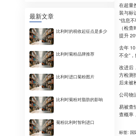
在超量
装与标
最新文章
“信息
（检查
比利时的税收起征点是多少
提升 
去年 1
比利时菊粉品牌推荐
不全”
改进后
方检测
比利时进口菊粉图片
后未被
公司物
比利时菊粉对脂肪的影响
易被查
查概率
菊粉比利时智利进口
标签:
国