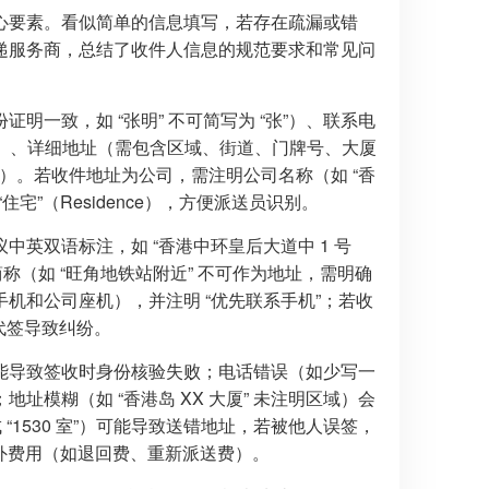
心要素。看似简单的信息填写，若存在疏漏或错
递服务商，总结了收件人信息的规范要求和常见问
一致，如 “张明” 不可简写为 “张”）、联系电
65432”）、详细地址（需包含区域、街道、门牌号、大厦
3 室”）。若收件地址为公司，需注明公司名称（如 “香
住宅”（Residence），方便派送员识别。
议中英双语标注，如 “香港中环皇后大道中 1 号
避免使用方言或简称（如 “旺角地铁站附近” 不可作为地址，需明确
机和公司座机），并注明 “优先联系手机”；若收
代签导致纠纷。
能导致签收时身份核验失败；电话错误（如少写一
模糊（如 “香港岛 XX 大厦” 未注明区域）会
 “1530 室”）可能导致送错地址，若被他人误签，
额外费用（如退回费、重新派送费）。