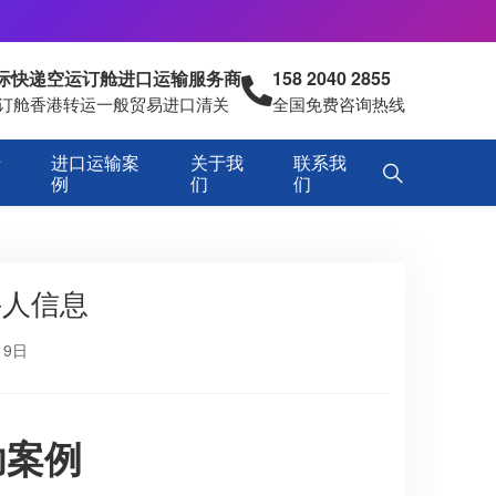
国际快递空运订舱进口运输服务商
158 2040 2855
空运订舱香港转运一般贸易进口清关
全国免费咨询热线
专
进口运输案
关于我
联系我
例
们
们
件人信息
19日
功案例