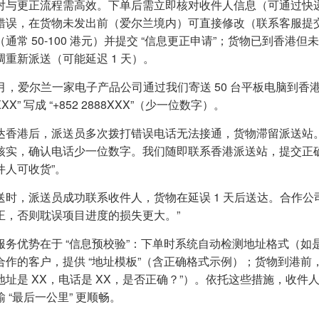
对与更正流程需高效。下单后需立即核对收件人信息（可通过快递公
错误，在货物未发出前（爱尔兰境内）可直接修改（联系客服提
（通常 50-100 港元）并提交 “信息更正申请”；货物已到香
调重新派送（可能延迟 1 天）。
 月，爱尔兰一家电子产品公司通过我们寄送 50 台平板电脑到香港
XXX” 写成 “+852 2888XXX”（少一位数字）。
达香港后，派送员多次拨打错误电话无法接通，货物滞留派送站
核实，确认电话少一位数字。我们随即联系香港派送站，提交正确
件人可收货”。
送时，派送员成功联系收件人，货物在延误 1 天后送达。合作公
正，否则耽误项目进度的损失更大。”
服务优势在于 “信息预校验”：下单时系统自动检测地址格式（
合作的客户，提供 “地址模板”（含正确格式示例）；货物到港前
地址是 XX，电话是 XX，是否正确？”）。依托这些措施，收件
 “最后一公里” 更顺畅。