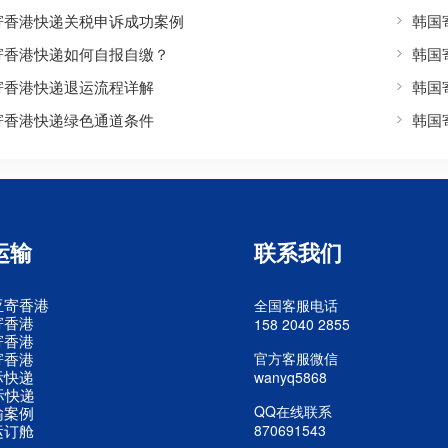
寄香港快递关税申诉成功案例
韩国
寄香港快递如何自报自缴？
韩国
寄香港快递退运流程详解
韩国
寄香港快递绿色通道条件
韩国
运输
联系我们
亚寄香港
全国客服电话
寄香港
158 2040 2855
寄香港
寄香港
官方客服微信
际快递
wanyq5868
际快递
QQ在线联系
输案例
运订舱
870691543