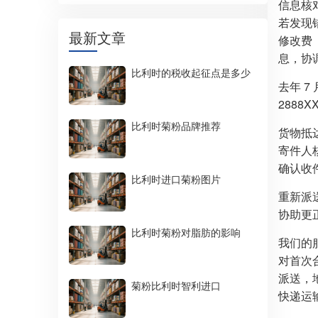
信息核
若发现
最新文章
修改费
息，协
比利时的税收起征点是多少
去年 7
2888X
比利时菊粉品牌推荐
货物抵
寄件人
确认收
比利时进口菊粉图片
重新派
协助更
比利时菊粉对脂肪的影响
我们的
对首次
派送，
菊粉比利时智利进口
快递运输