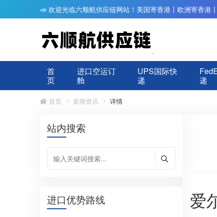
📣 欢迎光临六顺航供应链网站！美国寄香港丨欧洲寄香港
首
进口空运订
UPS国际快
Fed
页
舱
递
递
首页
新闻资讯
详情
站内搜索
爱
进口优势路线