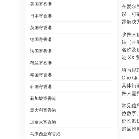
美国寄香港
在爱尔
误，可
日本寄香港
题解决
英国寄香港
收件人
德国寄香港
话（香港
名称及房
法国寄香港
港 XX
荷兰寄香港
填写规范
泰国寄香港
One Q
具体街
韩国寄香港
件人需
新加坡寄香港
常见信
意大利寄香港
位数字
延长派送
加拿大寄香港
追回难
马来西亚寄香港