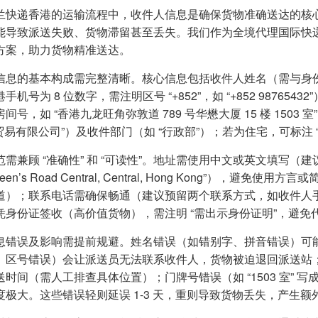
兰快递香港的运输流程中，收件人信息是确保货物准确送达的核
能导致派送失败、货物滞留甚至丢失。我们作为全境代理国际快
方案，助力货物精准送达。
信息的基本构成需完整清晰。核心信息包括收件人姓名（需与身份证明
手机号为 8 位数字，需注明区号 “+852”，如 “+852 987
间号，如 “香港九龙旺角弥敦道 789 号华懋大厦 15 楼 150
 贸易有限公司”）及收件部门（如 “行政部”）；若为住宅，可标注 “
需兼顾 “准确性” 和 “可读性”。地址需使用中文或英文填写（建
ueen’s Road Central, Central, Hong Kong”），
道）；联系电话需确保畅通（建议预留两个联系方式，如收件人手
凭身份证签收（高价值货物），需注明 “需出示身份证明”，避免
息错误及影响需提前规避。姓名错误（如错别字、拼音错误）可
、区号错误）会让派送员无法联系收件人，货物被迫退回派送站；地址
时间（需人工排查具体位置）；门牌号错误（如 “1503 室” 写成
度极大。这些错误轻则延误 1-3 天，重则导致货物丢失，产生