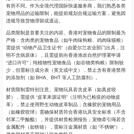
有所不同。作为全境代理国际快递服务商，我们熟悉各类
宠物用品的运输限制，能提前规划合规运输方案，避免因
违规导致货物滞留或退运。
品类限制是首要关注的内容。香港对宠物食品的限制最为
严格：含肉类的宠物食品（如牛肉味狗粮、鸡肉味猫粮）
需提供 “动物产品卫生证书”（由爱尔兰农业部门出具，注
明不含病原体），且需提前向香港渔农自然护理署申请
“进口许可”；纯植物性宠物食品（如谷物类狗粮）限制较
少，但需标注成分表（英文或中文），禁止含有香港禁用
的添加剂（如 BHA、BHT 等人工防腐剂）。
材质限制需特别注意。宠物玩具若含皮革（如真皮咬
胶），需提供 “皮革来源证明”（注明为已检疫的动物皮
革），禁止使用野生动物皮革制品；含橡胶的宠物用品
（如橡胶咬球）需确保材质符合香港玩具安全标准（不含
邻苯二甲酸酯），并提供材质检测报告；宠物牵引绳若含
金属配件（如铁链），需标注金属材质（如 “不锈钢”），