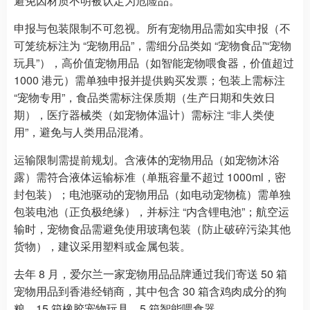
避免因材质不明被认定为危险品。
申报与包装限制不可忽视。所有宠物用品需如实申报（不
可笼统标注为 “宠物用品”，需细分品类如 “宠物食品”“宠物
玩具”），高价值宠物用品（如智能宠物喂食器，价值超过
1000 港元）需单独申报并提供购买发票；包装上需标注
“宠物专用”，食品类需标注保质期（生产日期和失效日
期），医疗器械类（如宠物体温计）需标注 “非人类使
用”，避免与人类用品混淆。
运输限制需提前规划。含液体的宠物用品（如宠物沐浴
露）需符合液体运输标准（单瓶容量不超过 1000ml，密
封包装）；电池驱动的宠物用品（如电动宠物梳）需单独
包装电池（正负极绝缘），并标注 “内含锂电池”；航空运
输时，宠物食品需避免使用玻璃包装（防止破碎污染其他
货物），建议采用塑料或金属包装。
去年 8 月，爱尔兰一家宠物用品品牌通过我们寄送 50 箱
宠物用品到香港经销商，其中包含 30 箱含鸡肉成分的狗
粮、15 箱橡胶宠物玩具、5 箱智能喂食器。