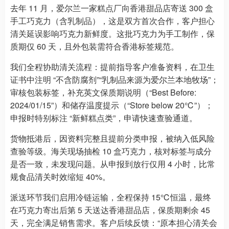
去年 11 月，爱尔兰一家糕点厂向香港甜品店寄送 300 盒
手工巧克力（含乳制品），这是双方首次合作，客户担心
清关延误影响巧克力新鲜度。这批巧克力为手工制作，保
质期仅 60 天，且外包装需符合香港标签规范。
我们全程协助清关流程：提前指导客户准备资料，在卫生
证书中注明 “不含防腐剂”“乳制品来源为爱尔兰本地牧场”；
审核包装标签，补充英文保质期说明（“Best Before:
2024/01/15”）和储存温度提示（“Store below 20℃”）；
申报时特别标注 “新鲜糕点类”，申请快速查验通道。
货物抵港后，因资料完整且提前分类申报，被纳入低风险
查验等级。海关现场抽检 10 盒巧克力，核对标签与成分
是否一致，未发现问题。从申报到放行仅用 4 小时，比常
规食品清关时效缩短 40%。
派送环节我们启用冷链运输，全程保持 15℃恒温，最终
在巧克力寄出后第 5 天送达香港甜品店，保质期剩余 45
天，完全满足销售需求。客户后续反馈：“原本担心清关会