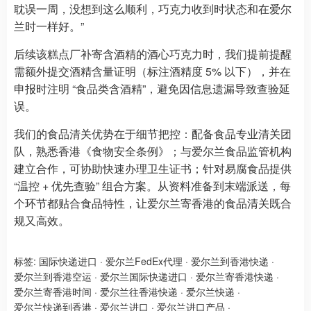
耽误一周，没想到这么顺利，巧克力收到时状态和在爱尔
兰时一样好。”
后续该糕点厂补寄含酒精的酒心巧克力时，我们提前提醒
需额外提交酒精含量证明（标注酒精度 5% 以下），并在
申报时注明 “食品类含酒精”，避免因信息遗漏导致查验延
误。
我们的食品清关优势在于细节把控：配备食品专业清关团
队，熟悉香港《食物安全条例》；与爱尔兰食品监管机构
建立合作，可协助快速办理卫生证书；针对易腐食品提供
“温控 + 优先查验” 组合方案。从资料准备到末端派送，每
个环节都贴合食品特性，让爱尔兰寄香港的食品清关既合
规又高效。
标签:
国际快递进口
·
爱尔兰FedEx代理
·
爱尔兰到香港快递
·
爱尔兰到香港空运
·
爱尔兰国际快递进口
·
爱尔兰寄香港快递
·
爱尔兰寄香港时间
·
爱尔兰往香港快递
·
爱尔兰快递
·
爱尔兰快递到香港
·
爱尔兰进口
·
爱尔兰进口产品
·