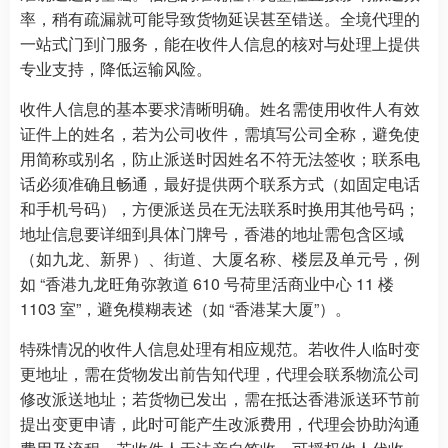
率，稍有疏漏就可能导致货物延误甚至错送。全境代理的
一站式门到门服务，能在收件人信息的核对与处理上提供
专业支持，降低运输风险。
收件人信息的基本要求清晰明确。姓名需使用收件人有效
证件上的姓名，若为公司收件，需填写公司全称，避免使
用简称或别名，防止派送时因姓名不符无法签收；联系电
话必须准确且畅通，最好提供两个联系方式（如固定电话
和手机号码），方便派送员在无法联系时换用其他号码；
地址信息要详细到具体门牌号，香港的地址需包含区域
（如九龙、新界）、街道、大厦名称、楼层及单元号，例
如 “香港九龙旺角弥敦道 610 号荷里活商业中心 11 楼
1103 室”，避免模糊表述（如 “香港某大厦”）。
特殊情况的收件人信息处理有相应规范。若收件人临时变
更地址，需在货物发出前告知代理，代理会联系物流公司
修改派送地址；若货物已发出，需在抵达香港派送环节前
提出变更申请，此时可能产生改派费用，代理会协助沟通