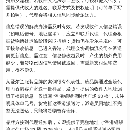
费用及流程。若收件人无法亲自签收，可授权他人代收，
需提供代收人的姓名、联系方式及授权证明（可简单手写
并拍照），代理会将相关信息同步给派送方。
信息错误的解决办法需及时有效。若发现收件人信息错误
（如电话错号、地址漏填），应立即联系代理，代理会根
据货物所处运输阶段采取措施：货物仍在爱尔兰境内，可
直接修改信息；已进入香港，代理会协调物流公司在派送
前更新信息。需注意，信息修改越及时，产生的额外费用
越少，若货物已因信息错误被退回，需重新支付运输费
用，得不偿失。
某爱尔兰服装品牌的案例很有代表性。该品牌通过全境代
理向香港客户寄送一批样品，发货时提供的收件人地址漏
填了楼层信息，仅填写 “香港铜锣湾时代广场 23 楼”，未注
明具体单元号。货物抵达香港派送时，派送员因地址不完
整无法送达，只能将货物暂存仓库。
品牌方接到代理通知后，立即提供了完整地址（“香港铜锣
湾时代广场 23 楼 2305 室”）。代理迅速联系派送公司更