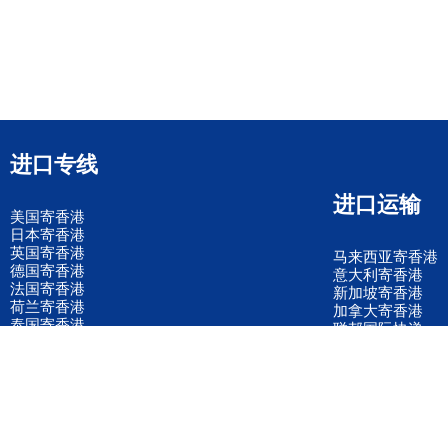
进口专线
进口运输
美国寄香港
日本寄香港
英国寄香港
马来西亚寄香港
德国寄香港
意大利寄香港
法国寄香港
新加坡寄香港
荷兰寄香港
加拿大寄香港
泰国寄香港
联邦国际快递
韩国寄香港
UPS国际快递
进口运输案例
进口空运订舱
联系我们