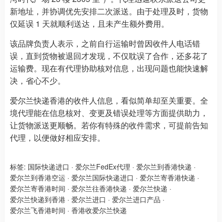
新地址，并协调优先安排二次派送。由于处理及时，货物
仅延误 1 天就顺利送达，且未产生额外费用。
该品牌负责人表示，之前自行运输时曾因收件人电话错
误，直到货物被退回才发现，不仅耽误了合作，还多花了
运输费。现在有代理协助核对信息，出现问题也能快速解
决，省心不少。
爱尔兰快递香港的收件人信息，看似简单却至关重要。全
境代理能在信息核对、变更及错误处理等方面提供助力，
让货物派送更顺畅。若你有特殊的收件需求，可提前告知
代理，以便做好相应安排。
标签:
国际快递进口
·
爱尔兰FedEx代理
·
爱尔兰到香港快递
·
爱尔兰到香港空运
·
爱尔兰国际快递进口
·
爱尔兰寄香港快递
·
爱尔兰寄香港时间
·
爱尔兰往香港快递
·
爱尔兰快递
·
爱尔兰快递到香港
·
爱尔兰进口
·
爱尔兰进口产品
·
爱尔兰飞香港时间
·
香港收爱尔兰快递