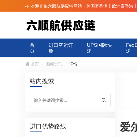
📣 欢迎光临六顺航供应链网站！美国寄香港丨欧洲寄香港
首
进口空运订
UPS国际快
Fed
页
舱
递
递
首页
新闻资讯
详情
站内搜索
爱
进口优势路线