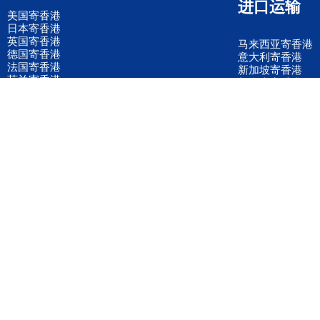
进口运输
美国寄香港
日本寄香港
英国寄香港
马来西亚寄香港
德国寄香港
意大利寄香港
法国寄香港
新加坡寄香港
荷兰寄香港
加拿大寄香港
泰国寄香港
联邦国际快递
韩国寄香港
UPS国际快递
进口运输案例
进口空运订舱
联系我们
全国客服电话
158 2040 2855
官方客服微信
wanyq5868
QQ在线联系
870691543