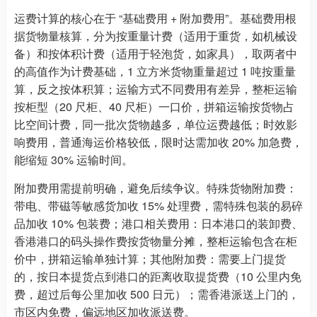
运费计算的核心在于 “基础费用 + 附加费用”。基础费用根
据货物量核算，分为按重量计费（适用于重货，如机械设
备）和按体积计费（适用于轻泡货，如家具），取两者中
的高值作为计费基础，1 立方米货物重量超过 1 吨按重量
算，反之按体积算；运输方式不同费用有差异，整柜运输
按柜型（20 尺柜、40 尺柜）一口价，拼箱运输按货物占
比空间计费，同一批次货物越多，单位运费越低；时效影
响费用，普通海运价格较低，限时达需加收 20% 加急费，
能缩短 30% 运输时间。
附加费用需提前明确，避免后续争议。特殊货物附加费：
带电、带磁等敏感货加收 15% 处理费，需特殊包装的易碎
品加收 10% 包装费；港口相关费用：日本港口的装卸费、
香港港口的码头操作费按货物量分摊，整柜运输包含在柜
价中，拼箱运输单独计算；其他附加费：需要上门提货
的，按日本提货点到港口的距离收取提货费（10 公里内免
费，超过后每公里加收 500 日元）；需香港派送上门的，
市区内免费，偏远地区加收派送费。