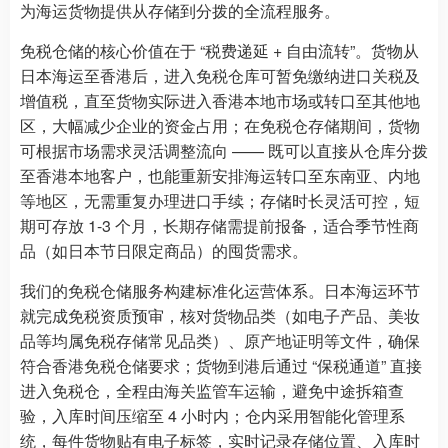
为海运货物提供从存储到分拨的全流程服务。
免税仓储的核心价值在于 “税费递延 + 自由流转”。货物从
日本海运至香港后，进入免税仓库可暂免缴纳进口关税及
增值税，直至货物实际进入香港本地市场或转口至其他地
区，大幅减少企业的资金占用；在免税仓存储期间，货物
可根据市场需求灵活调整流向 —— 既可以直接从仓库分拨
至香港本地客户，也能重新安排海运转口至东南亚、内地
等地区，无需重复办理进口手续；存储时长灵活可控，短
期可存放 1-3 个月，长期存储需提前报备，适合季节性商
品（如日本节日限定商品）的囤货需求。
我们的免税仓储服务构建标准化运营体系。日本海运环节
就完成免税资质预审，核对货物品类（如电子产品、美妆
品等均属免税存储常见品类）、原产地证明等文件，确保
符合香港免税仓储要求；货物到港后通过 “保税通道” 直接
进入免税仓，全程由海关监管车运输，避免中途拆箱查
验，入库时间压缩至 4 小时内；仓内采用智能化管理系
统，每件货物贴有电子标签，实时记录存储位置、入库时