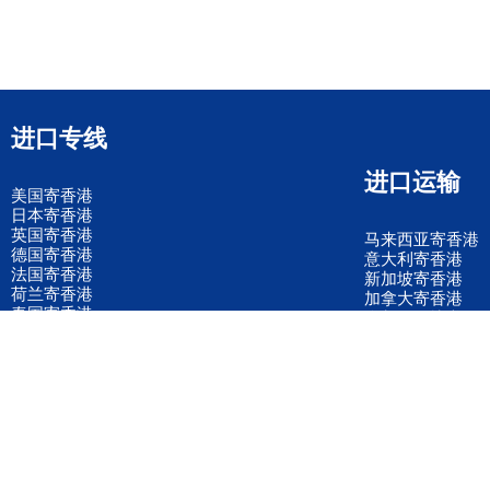
进口专线
进口运输
美国寄香港
日本寄香港
英国寄香港
马来西亚寄香港
德国寄香港
意大利寄香港
法国寄香港
新加坡寄香港
荷兰寄香港
加拿大寄香港
泰国寄香港
联邦国际快递
韩国寄香港
UPS国际快递
进口运输案例
进口空运订舱
联系我们