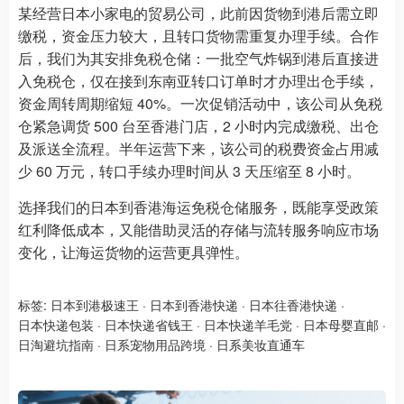
某经营日本小家电的贸易公司，此前因货物到港后需立即
缴税，资金压力较大，且转口货物需重复办理手续。合作
后，我们为其安排免税仓储：一批空气炸锅到港后直接进
入免税仓，仅在接到东南亚转口订单时才办理出仓手续，
资金周转周期缩短 40%。一次促销活动中，该公司从免税
仓紧急调货 500 台至香港门店，2 小时内完成缴税、出仓
及派送全流程。半年运营下来，该公司的税费资金占用减
少 60 万元，转口手续办理时间从 3 天压缩至 8 小时。
选择我们的日本到香港海运免税仓储服务，既能享受政策
红利降低成本，又能借助灵活的存储与流转服务响应市场
变化，让海运货物的运营更具弹性。
标签:
日本到港极速王
·
日本到香港快递
·
日本往香港快递
·
日本快递包装
·
日本快递省钱王
·
日本快递羊毛党
·
日本母婴直邮
·
日淘避坑指南
·
日系宠物用品跨境
·
日系美妆直通车