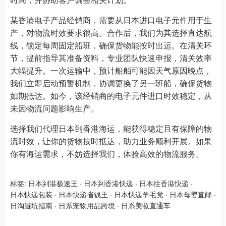
某香港电子产品经销商，需要从日本进口电子元件用于生
产，对物流时效要求很高。合作后，我们为其选择直达航
线，锁定每周固定船班，确保货物能按时出运。在清关环
节，提前指导其准备资料，专业团队快速申报，清关效率
大幅提升。一次运输中，预计船舶可能因天气原因晚点，
我们立即启动预警机制，协调更换了另一班船，确保货物
如期抵达。如今，该经销商的电子元件进口时效稳定，从
未因物流问题影响生产。
选择我们代理日本到香港海运，能获得稳定且有保障的物
流时效，让你的货物按时抵达，助力业务顺利开展。如果
你有海运需求，不妨选择我们，体验高效的物流服务。
标签:
日本到港极速王
·
日本到香港快递
·
日本往香港快递
·
日本快递包装
·
日本快递省钱王
·
日本快递羊毛党
·
日本母婴直邮
·
日淘避坑指南
·
日系宠物用品跨境
·
日系美妆直通车