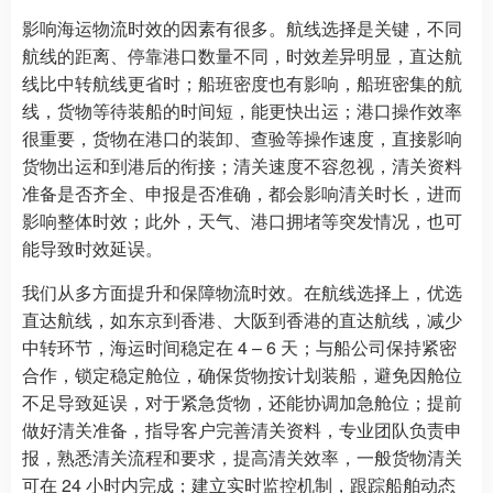
影响海运物流时效的因素有很多。航线选择是关键，不同
航线的距离、停靠港口数量不同，时效差异明显，直达航
线比中转航线更省时；船班密度也有影响，船班密集的航
线，货物等待装船的时间短，能更快出运；港口操作效率
很重要，货物在港口的装卸、查验等操作速度，直接影响
货物出运和到港后的衔接；清关速度不容忽视，清关资料
准备是否齐全、申报是否准确，都会影响清关时长，进而
影响整体时效；此外，天气、港口拥堵等突发情况，也可
能导致时效延误。
我们从多方面提升和保障物流时效。在航线选择上，优选
直达航线，如东京到香港、大阪到香港的直达航线，减少
中转环节，海运时间稳定在 4 – 6 天；与船公司保持紧密
合作，锁定稳定舱位，确保货物按计划装船，避免因舱位
不足导致延误，对于紧急货物，还能协调加急舱位；提前
做好清关准备，指导客户完善清关资料，专业团队负责申
报，熟悉清关流程和要求，提高清关效率，一般货物清关
可在 24 小时内完成；建立实时监控机制，跟踪船舶动态