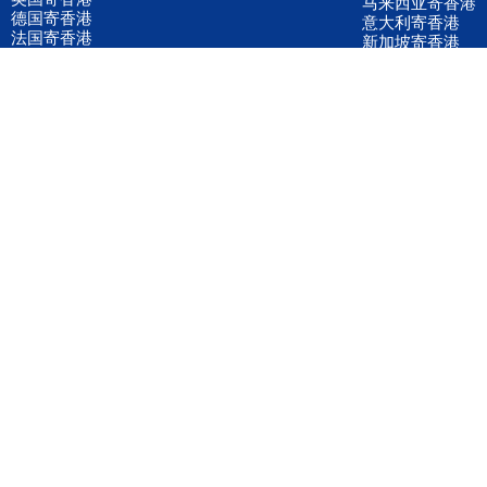
马来西亚寄香港
德国寄香港
意大利寄香港
法国寄香港
新加坡寄香港
荷兰寄香港
加拿大寄香港
泰国寄香港
联邦国际快递
韩国寄香港
UPS国际快递
进口运输案例
进口空运订舱
联系我们
全国客服电话
158 2040 2855
官方客服微信
wanyq5868
QQ在线联系
870691543
公司地址
广东深圳市宝安区福永镇福中路福中工业园深和商务大厦5楼