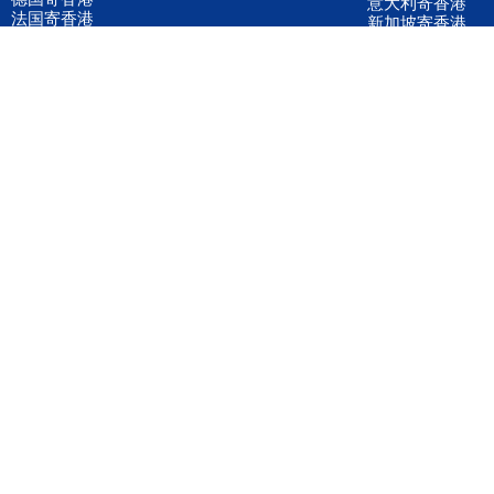
意大利寄香港
法国寄香港
新加坡寄香港
荷兰寄香港
加拿大寄香港
泰国寄香港
联邦国际快递
韩国寄香港
UPS国际快递
进口运输案例
进口空运订舱
联系我们
全国客服电话
158 2040 2855
官方客服微信
wanyq5868
QQ在线联系
870691543
公司地址
广东深圳市宝安区福永镇福中路福中工业园深和商务大厦5楼