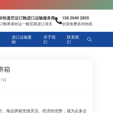
国际快递空运订舱进口运输服务商
158 2040 2855
空运订舱香港转运一般贸易进口清关
全国免费咨询热线
专
进口运输案
关于我
联系我
例
们
们
拼箱
17日
时，海运拼箱凭借灵活、经济的优势，成为众多企