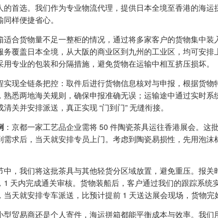
人的首选。我们作为专业物流代理，提供日本全境至香港的海运
输同样便捷省心。
箱适合货物量不足一整柜的情况，通过将多家客户的货物集中装
服务覆盖日本全境，从大阪的商业区到九州的工业区，均可安排
采用专业的包装和分隔措施，避免货物在运输中相互挤压损坏。
程实现全链条把控：取件后进行货物信息核对与申报，根据货物
，熟悉两地海关规则，确保申报准确无误；运输途中通过实时系
成清关并安排派送，真正实现 “门到门” 无缝衔接。
例
：京都一家工艺品企业需将 50 件陶瓷茶具运往香港展会。
到需求后，当天就安排专员上门。考虑到陶瓷易损性，先用泡沫
节中，我们将这批茶具与其他轻货分区域放置，避免重压。报关
，1 天内完成通关审核。货物装船后，客户通过我们的跟踪系统实
，当天就安排专车派送，比预计提前 1 天送达展会现场，货物
小型贸易商还是个人寄件，海运拼箱都能平衡成本与效率。我们