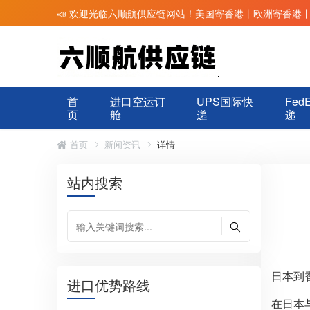
📣 欢迎光临六顺航供应链网站！美国寄香港丨欧洲寄香港
首
进口空运订
UPS国际快
Fed
页
舱
递
递
首页
新闻资讯
详情
站内搜索
日本到
进口优势路线
在日本