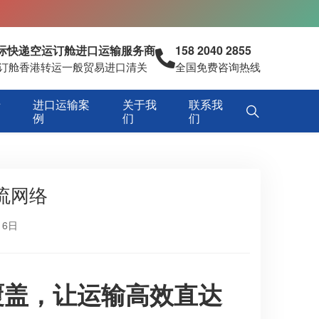
国际快递空运订舱进口运输服务商
158 2040 2855
空运订舱香港转运一般贸易进口清关
全国免费咨询热线
专
进口运输案
关于我
联系我
例
们
们
流网络
16日
覆盖，让运输高效直达