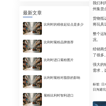
我们利
州集货
最新文章
货物抵
将玩具
比利时的税收起征点是多少
整个运
况。
比利时菊粉品牌推荐
经销商
了很多。
比利时进口菊粉图片
强大的
需求，
比利时菊粉对脂肪的影响
标签:
日
日淘避坑
菊粉比利时智利进口