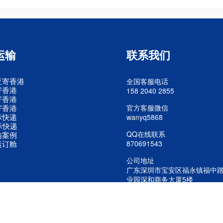
运输
联系我们
亚寄香港
全国客服电话
寄香港
158 2040 2855
寄香港
寄香港
官方客服微信
际快递
wanyq5868
际快递
QQ在线联系
输案例
运订舱
870691543
公司地址
广东深圳市宝安区福永镇福中
业园深和商务大厦5楼