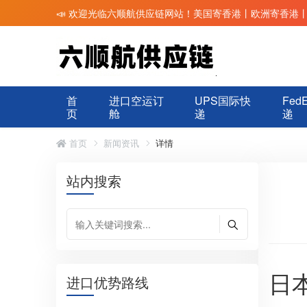
📣 欢迎光临六顺航供应链网站！美国寄香港丨欧洲寄香港
首
进口空运订
UPS国际快
Fed
页
舱
递
递
首页
新闻资讯
详情
站内搜索
日
进口优势路线