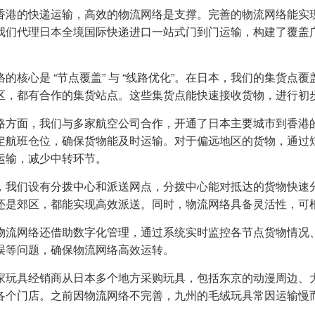
香港的快递运输，高效的物流网络是支撑。完善的物流网络能实
我们代理日本全境国际快递进口一站式门到门运输，构建了覆盖
络的核心是 “节点覆盖” 与 “线路优化”。在日本，我们的集货
区，都有合作的集货站点。这些集货点能快速接收货物，进行初
路方面，我们与多家航空公司合作，开通了日本主要城市到香港的直
定航班仓位，确保货物能及时运输。对于偏远地区的货物，通过
运输，减少中转环节。
，我们设有分拨中心和派送网点，分拨中心能对抵达的货物快速
还是郊区，都能实现高效派送。同时，物流网络具备灵活性，可
物流网络还借助数字化管理，通过系统实时监控各节点货物情况
误等问题，确保物流网络高效运转。
家玩具经销商从日本多个地方采购玩具，包括东京的动漫周边、
各个门店。之前因物流网络不完善，九州的毛绒玩具常因运输慢