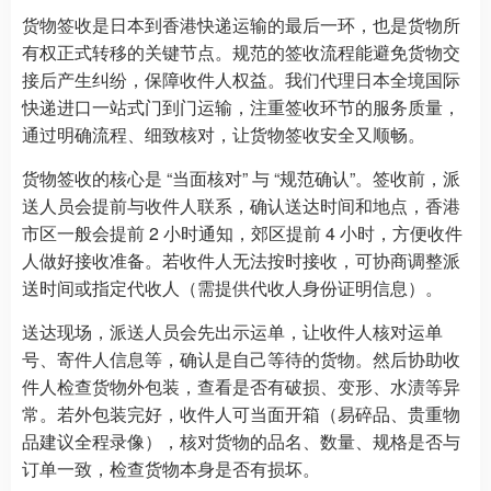
货物签收是日本到香港快递运输的最后一环，也是货物所
有权正式转移的关键节点。规范的签收流程能避免货物交
接后产生纠纷，保障收件人权益。我们代理日本全境国际
快递进口一站式门到门运输，注重签收环节的服务质量，
通过明确流程、细致核对，让货物签收安全又顺畅。
货物签收的核心是 “当面核对” 与 “规范确认”。签收前，派
送人员会提前与收件人联系，确认送达时间和地点，香港
市区一般会提前 2 小时通知，郊区提前 4 小时，方便收件
人做好接收准备。若收件人无法按时接收，可协商调整派
送时间或指定代收人（需提供代收人身份证明信息）。
送达现场，派送人员会先出示运单，让收件人核对运单
号、寄件人信息等，确认是自己等待的货物。然后协助收
件人检查货物外包装，查看是否有破损、变形、水渍等异
常。若外包装完好，收件人可当面开箱（易碎品、贵重物
品建议全程录像），核对货物的品名、数量、规格是否与
订单一致，检查货物本身是否有损坏。