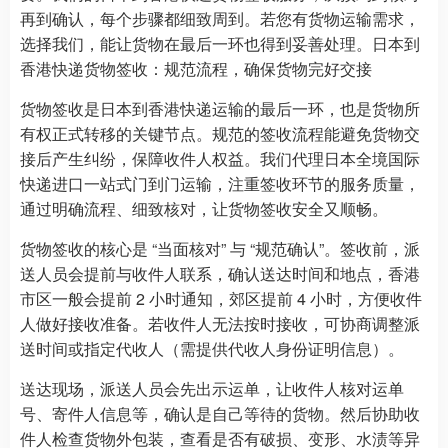
再到确认，每个步骤都细致周到。若您有货物运输需求，
选择我们，能让货物在最后一环也得到妥善处理。日本到
香港快递货物签收：规范流程，确保货物完好交接
货物签收是日本到香港快递运输的最后一环，也是货物所
有权正式转移的关键节点。规范的签收流程能避免货物交
接后产生纠纷，保障收件人权益。我们代理日本全境国际
快递进口一站式门到门运输，注重签收环节的服务质量，
通过明确流程、细致核对，让货物签收安全又顺畅。
货物签收的核心是 “当面核对” 与 “规范确认”。签收前，派
送人员会提前与收件人联系，确认送达时间和地点，香港
市区一般会提前 2 小时通知，郊区提前 4 小时，方便收件
人做好接收准备。若收件人无法按时接收，可协商调整派
送时间或指定代收人（需提供代收人身份证明信息）。
送达现场，派送人员会先出示运单，让收件人核对运单
号、寄件人信息等，确认是自己等待的货物。然后协助收
件人检查货物外包装，查看是否有破损、变形、水渍等异