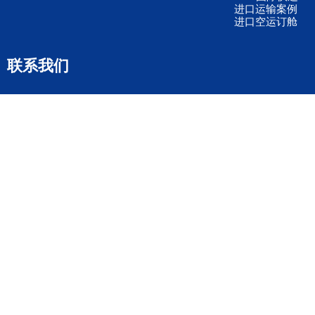
进口运输案例
进口空运订舱
联系我们
全国客服电话
158 2040 2855
官方客服微信
wanyq5868
QQ在线联系
870691543
公司地址
广东深圳市宝安区福永镇福中路福中工业园深和商务大厦5楼