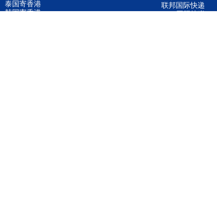
泰国寄香港
联邦国际快递
韩国寄香港
UPS国际快递
进口运输案例
进口空运订舱
联系我们
全国客服电话
158 2040 2855
官方客服微信
wanyq5868
QQ在线联系
870691543
公司地址
广东深圳市宝安区福永镇福中路福中工业园深和商务大厦5楼