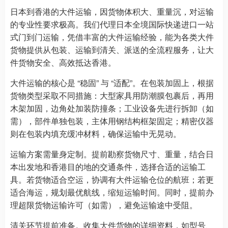
日本到香港的大件运输，因货物体积大、重量沉，对运输
的专业性要求极高。我们代理日本全境国际快递进口一站
式门到门运输，凭借丰富的大件运输经验，能为各类大件
货物提供从包装、运输到清关、派送的全流程服务，让大
件货物安全、高效抵达香港。
大件运输的核心是 “稳固” 与 “适配”。在包装加固上，根据
货物类型采取不同措施：大型家具用防潮膜包裹后，再用
木架加固，边角处加装防撞条；工业设备先进行拆卸（如
需），部件单独包装，主体用钢结构框架固定；精密仪器
则在包装内填充缓冲材料，确保运输中无晃动。
运输方案需量身定制。提前勘察货物尺寸、重量，结合日
本出发地和香港目的地的交通条件，选择合适的运输工
具。若货物适合空运，协调有大件运输仓位的航班；若更
适合海运，规划最优航线，缩短运输时间。同时，提前办
理超限货物运输许可（如需），避免运输途中受阻。
清关环节提前准备。收集大件货物的详细资料，如型号、