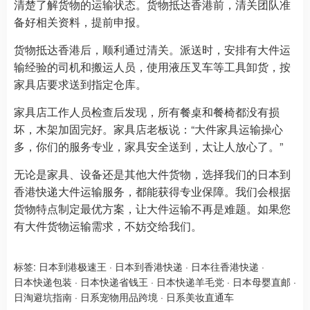
清楚了解货物的运输状态。货物抵达香港前，清关团队准
备好相关资料，提前申报。
货物抵达香港后，顺利通过清关。派送时，安排有大件运
输经验的司机和搬运人员，使用液压叉车等工具卸货，按
家具店要求送到指定仓库。
家具店工作人员检查后发现，所有餐桌和餐椅都没有损
坏，木架加固完好。家具店老板说：“大件家具运输操心
多，你们的服务专业，家具安全送到，太让人放心了。”
无论是家具、设备还是其他大件货物，选择我们的日本到
香港快递大件运输服务，都能获得专业保障。我们会根据
货物特点制定最优方案，让大件运输不再是难题。如果您
有大件货物运输需求，不妨交给我们。
标签:
日本到港极速王
·
日本到香港快递
·
日本往香港快递
·
日本快递包装
·
日本快递省钱王
·
日本快递羊毛党
·
日本母婴直邮
·
日淘避坑指南
·
日系宠物用品跨境
·
日系美妆直通车