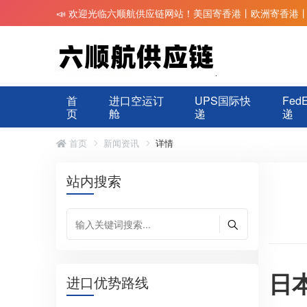
📣 欢迎光临六顺航供应链网站！美国寄香港丨欧洲寄香港
首
进口空运订
UPS国际快
Fed
页
舱
递
递
首页
新闻资讯
详情
站内搜索
日
进口优势路线