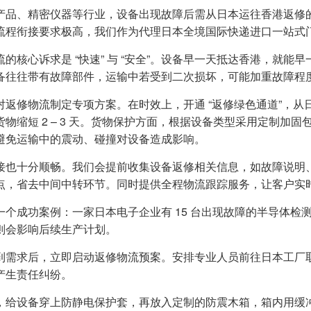
产品、精密仪器等行业，设备出现故障后需从日本运往香港返修
流程衔接要求极高，我们作为代理日本全境国际快递进口一站式
流的核心诉求是 “快速” 与 “安全”。设备早一天抵达香港，就
备往往带有故障部件，运输中若受到二次损坏，可能加重故障程
对返修物流制定专项方案。在时效上，开通 “返修绿色通道”，
货物缩短 2 – 3 天。货物保护方面，根据设备类型采用定制加
避免运输中的震动、碰撞对设备造成影响。
接也十分顺畅。我们会提前收集设备返修相关信息，如故障说明
点，省去中间中转环节。同时提供全程物流跟踪服务，让客户实
一个成功案例：一家日本电子企业有 15 台出现故障的半导体检测
则会影响后续生产计划。
到需求后，立即启动返修物流预案。安排专业人员前往日本工厂
产生责任纠纷。
，给设备穿上防静电保护套，再放入定制的防震木箱，箱内用缓