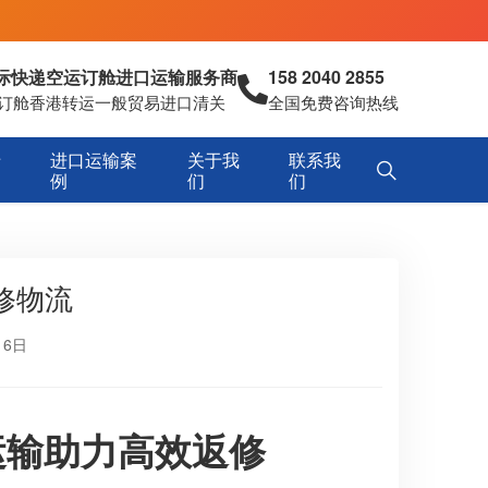
国际快递空运订舱进口运输服务商
158 2040 2855
空运订舱香港转运一般贸易进口清关
全国免费咨询热线
专
进口运输案
关于我
联系我
例
们
们
修物流
16日
运输助力高效返修