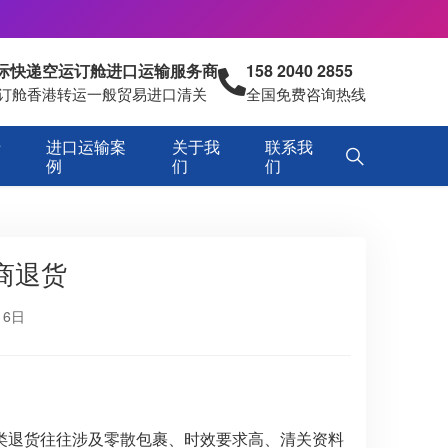
国际快递空运订舱进口运输服务商
158 2040 2855
空运订舱香港转运一般贸易进口清关
全国免费咨询热线
专
进口运输案
关于我
联系我
例
们
们
商退货
16日
类退货往往涉及零散包裹、时效要求高、清关资料