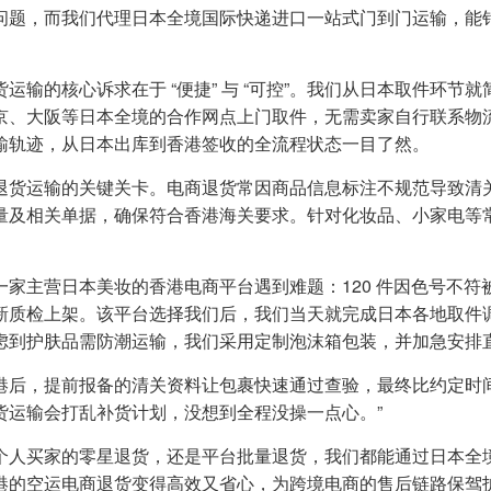
问题，而我们代理日本全境国际快递进口一站式门到门运输，能
货运输的核心诉求在于 “便捷” 与 “可控”。我们从日本取件环
京、大阪等日本全境的合作网点上门取件，无需卖家自行联系物
输轨迹，从日本出库到香港签收的全流程状态一目了然。
退货运输的关键关卡。电商退货常因商品信息标注不规范导致清
量及相关单据，确保符合香港海关要求。针对化妆品、小家电等
一家主营日本美妆的香港电商平台遇到难题：120 件因色号不符
新质检上架。该平台选择我们后，我们当天就完成日本各地取件
虑到护肤品需防潮运输，我们采用定制泡沫箱包装，并加急安排
港后，提前报备的清关资料让包裹快速通过查验，最终比约定时间提
货运输会打乱补货计划，没想到全程没操一点心。”
个人买家的零星退货，还是平台批量退货，我们都能通过日本全
港的空运电商退货变得高效又省心，为跨境电商的售后链路保驾