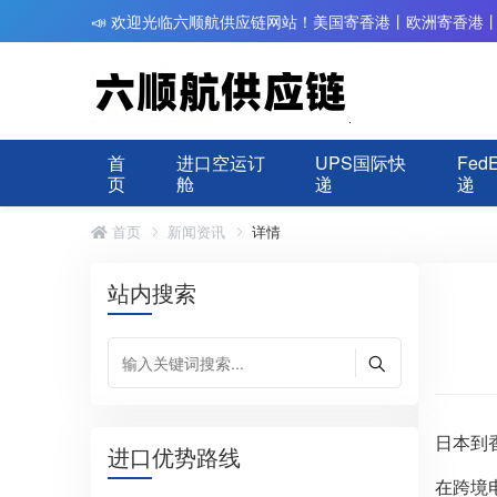
📣 欢迎光临六顺航供应链网站！美国寄香港丨欧洲寄香港
首
进口空运订
UPS国际快
Fed
页
舱
递
递
首页
新闻资讯
详情
站内搜索
日本到
进口优势路线
在跨境