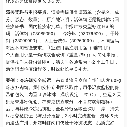
让冷冻饵保鲜期延长 3-5 天。​
清关资料与申报要点
。清关需提供鱼饵清单（含品名、成
分、形态、数量）、原产地证明，活体饵还需提供输出国
检疫证书、国内检疫审批单。申报时按类型标注 HS 编
码：活体饵（03089090）、冷冻饵（03079900）、干燥
饵（23099090）、人工合成饵（39269090），不同编码
对应不同检疫要求。商业进口需注明用途（“垂钓用”），
个人自用少量干燥饵或合成饵（重量≤5kg）可简化申报，
提供收件人身份证即可，清关时效通常为 1-2 个工作日，
活体饵因检疫流程多，时效延长至 3-4 天。​
案例：冷冻饵安全转运
。东京某渔具商向广州门店发 50kg
冷冻虾肉饵。我们安排专业团队取件，用带温度监控的保
温箱包装（内置 4 块冰排，温度设定 – 20℃），空运 3 天
抵达香港冷链仓。在香港核查成分（不含防腐剂超标）
后，与其他冷冻品拼柜，全程冷链运输至深圳口岸。清关
时提交检疫证书与成分报告，2 小时完成查验，最终 5 天
内送达广州，开箱时虾肉饵仍处于冷冻状态，品质完好。