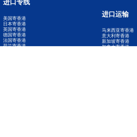
进口专线
进口运输
美国寄香港
日本寄香港
英国寄香港
马来西亚寄香港
德国寄香港
意大利寄香港
法国寄香港
新加坡寄香港
荷兰寄香港
加拿大寄香港
泰国寄香港
联邦国际快递
韩国寄香港
UPS国际快递
进口运输案例
进口空运订舱
联系我们
全国客服电话
158 2040 2855
官方客服微信
wanyq5868
QQ在线联系