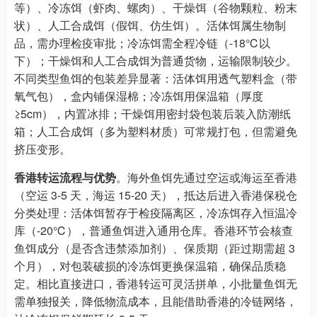
等）、冷冻饵（虾肉、螺肉）、干燥饵（谷物颗粒、粉末
状）、人工合成饵（假饵、仿生饵）。活体饵属生物制
品，需办理检疫审批；冷冻饵需全程冷链（-18℃以
下）；干燥饵和人工合成饵为普通货物，运输限制较少。
不同类型鱼饵的包装差异显著：活体饵用透气塑料盒（带
氧气包），盒内铺保湿棉；冷冻饵用保温箱（厚度
≥5cm），内置冰排；干燥饵用密封袋包装后装入防潮纸
箱；人工合成饵（多为塑料材质）可常规打包，但需避免
挤压变形。​
香港转运流程与优势
。海外鱼饵先通过空运或海运至香港
（空运 3-5 天，海运 15-20 天），抵达后进入香港保税仓
分类处理：活体饵暂存于检疫隔离区，冷冻饵存入恒温冷
库（-20℃），普通鱼饵进入通用仓库。香港环节会核查
鱼饵成分（是否含违禁添加剂）、保质期（距过期需超 3
个月），对包装破损的冷冻饵更换保温箱，确保品质稳
定。相比直接进口，香港转运可灵活拼单，小批量鱼饵无
需单独报关，降低物流成本，且能借助香港的冷链网络，