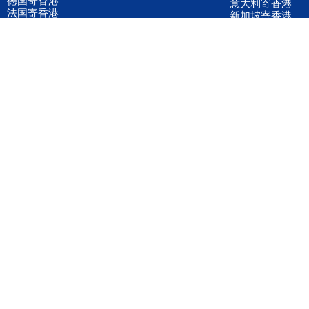
意大利寄香港
法国寄香港
新加坡寄香港
荷兰寄香港
加拿大寄香港
泰国寄香港
联邦国际快递
韩国寄香港
UPS国际快递
进口运输案例
进口空运订舱
联系我们
全国客服电话
158 2040 2855
官方客服微信
wanyq5868
QQ在线联系
870691543
公司地址
广东深圳市宝安区福永镇福中路福中工业园深和商务大厦5楼