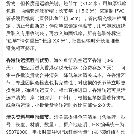
货物，但长度是运输关键。短节竿（≤1.2 米）用加厚纸箱
包装，两端套泡沫护帽；长节竿（1.5-3 米）需定制 PVC
管或硬质纸筒（直径比鱼竿粗 5cm），管内填充缓冲棉固
定，防止弯曲断裂；伸缩竿需锁定伸缩节，用气泡膜缠绕
后装入专用收纳袋，再放入加固纸箱。所有包装外标注
“鱼竿”“请勿重压”“长度 XX 米”，批量运输时分长度堆叠，
避免相互挤压。​
香港转运流程与优势
。海外鱼竿先空运至香港（3-5
天），抵达后进入香港保税仓暂存（免费存放 7 天），可
集中多批次货物合并清关，降低单次清关成本。在香港环
节，专业团队会检查包装完整性，对破损的长节竿立即更
换包装，确保转运安全。相比直接进口，香港转运可灵活
选择清关口岸（如深圳、广州），根据鱼竿数量选择拼柜
或单独运输，小批量货物转运时效比直邮快 2-3 天。​
清关资料与申报细节
。清关需提供鱼竿清单（含品牌、型
号、长度、材质、数量）、原产地证明，HS 编码统一为
95072000。申报时需注明 “碳纤维含量”（如 “碳纤维占比