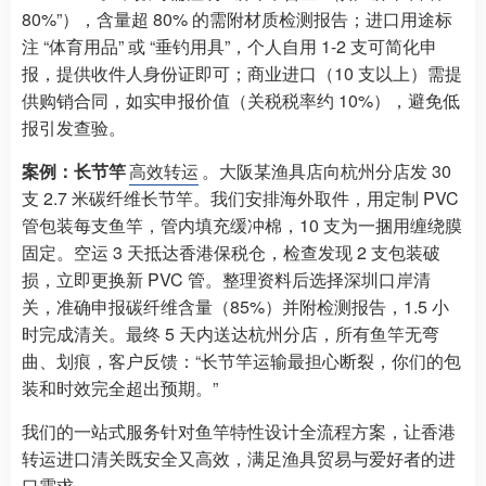
80%”），含量超 80% 的需附材质检测报告；进口用途标
注 “体育用品” 或 “垂钓用具”，个人自用 1-2 支可简化申
报，提供收件人身份证即可；商业进口（10 支以上）需提
供购销合同，如实申报价值（关税税率约 10%），避免低
报引发查验。​
案例：长节竿
高效转运
。大阪某渔具店向杭州分店发 30
支 2.7 米碳纤维长节竿。我们安排海外取件，用定制 PVC
管包装每支鱼竿，管内填充缓冲棉，10 支为一捆用缠绕膜
固定。空运 3 天抵达香港保税仓，检查发现 2 支包装破
损，立即更换新 PVC 管。整理资料后选择深圳口岸清
关，准确申报碳纤维含量（85%）并附检测报告，1.5 小
时完成清关。最终 5 天内送达杭州分店，所有鱼竿无弯
曲、划痕，客户反馈：“长节竿运输最担心断裂，你们的包
装和时效完全超出预期。”​
我们的一站式服务针对鱼竿特性设计全流程方案，让香港
转运进口清关既安全又高效，满足渔具贸易与爱好者的进
口需求。