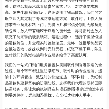
先生需要将一批家族老照片和手写书信寄往香港的妹妹
处，这些纸制品承载着珍贵的家族记忆，对防潮要求极
高。陈先生联系我们后，详细说明了物品情况，我们的客
服立即为其定制了专属防潮运输方案。取件时，工作人员
携带专业防潮材料上门，先将照片和书信分别用无酸防潮
纸包裹，放入带有硅胶干燥剂的密封盒，再将密封盒放入
填充了防潮珠的硬质纸箱。运输过程中，选择了恒温恒湿
的运输舱位，并全程实时监控湿度。最终，这批纸制品安
全抵达香港，妹妹收到时完好无损，纸张平整干燥，陈先
生对我们的防潮措施和专业服务给予了高度认可。​
我们的一站式门到门服务覆盖从美国取件到香港派送的全
过程，每个环节都注重防潮细节。取件时的专业包装、运
输中的环境管控、派送时的快速送达，环环相扣，为纸制
品运输构建起坚实的防潮防线。选择我们代理的联邦国际
快递服务，能让您的纸制品在从
美国到香港
的运输途中得
到妥善保护，远离潮湿困扰，安全抵达收件人手中。