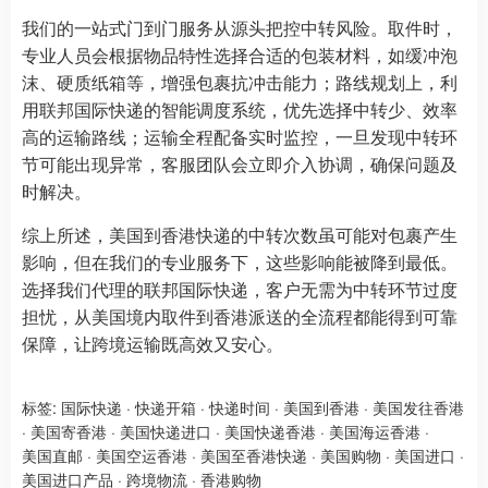
我们的一站式门到门服务从源头把控中转风险。取件时，
专业人员会根据物品特性选择合适的包装材料，如缓冲泡
沫、硬质纸箱等，增强包裹抗冲击能力；路线规划上，利
用联邦国际快递的智能调度系统，优先选择中转少、效率
高的运输路线；运输全程配备实时监控，一旦发现中转环
节可能出现异常，客服团队会立即介入协调，确保问题及
时解决。​
综上所述，美国到香港快递的中转次数虽可能对包裹产生
影响，但在我们的专业服务下，这些影响能被降到最低。
选择我们代理的联邦国际快递，客户无需为中转环节过度
担忧，从美国境内取件到香港派送的全流程都能得到可靠
保障，让跨境运输既高效又安心。
标签:
国际快递
·
快递开箱
·
快递时间
·
美国到香港
·
美国发往香港
·
美国寄香港
·
美国快递进口
·
美国快递香港
·
美国海运香港
·
美国直邮
·
美国空运香港
·
美国至香港快递
·
美国购物
·
美国进口
·
美国进口产品
·
跨境物流
·
香港购物