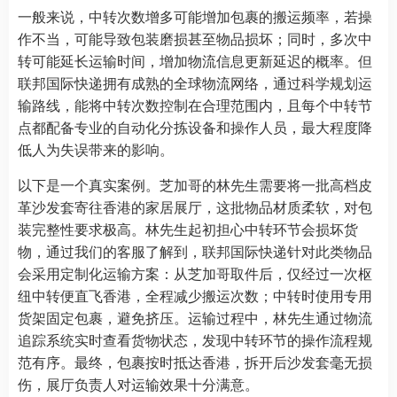
一般来说，中转次数增多可能增加包裹的搬运频率，若操
作不当，可能导致包装磨损甚至物品损坏；同时，多次中
转可能延长运输时间，增加物流信息更新延迟的概率。但
联邦国际快递拥有成熟的全球物流网络，通过科学规划运
输路线，能将中转次数控制在合理范围内，且每个中转节
点都配备专业的自动化分拣设备和操作人员，最大程度降
低人为失误带来的影响。​
以下是一个真实案例。芝加哥的林先生需要将一批高档皮
革沙发套寄往香港的家居展厅，这批物品材质柔软，对包
装完整性要求极高。林先生起初担心中转环节会损坏货
物，通过我们的客服了解到，联邦国际快递针对此类物品
会采用定制化运输方案：从芝加哥取件后，仅经过一次枢
纽中转便直飞香港，全程减少搬运次数；中转时使用专用
货架固定包裹，避免挤压。运输过程中，林先生通过物流
追踪系统实时查看货物状态，发现中转环节的操作流程规
范有序。最终，包裹按时抵达香港，拆开后沙发套毫无损
伤，展厅负责人对运输效果十分满意。​