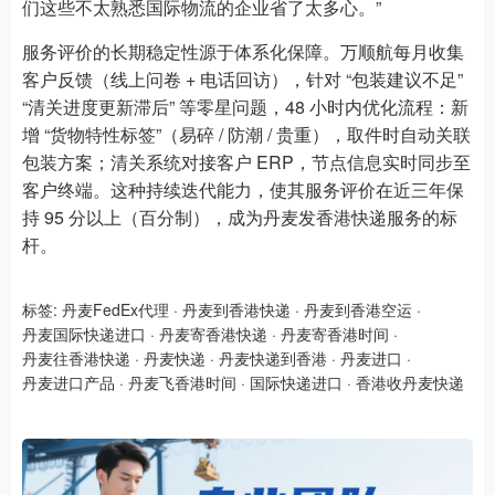
们这些不太熟悉国际物流的企业省了太多心。”
服务评价的长期稳定性源于体系化保障。万顺航每月收集
客户反馈（线上问卷 + 电话回访），针对 “包装建议不足”
“清关进度更新滞后” 等零星问题，48 小时内优化流程：新
增 “货物特性标签”（易碎 / 防潮 / 贵重），取件时自动关联
包装方案；清关系统对接客户 ERP，节点信息实时同步至
客户终端。这种持续迭代能力，使其服务评价在近三年保
持 95 分以上（百分制），成为丹麦发香港快递服务的标
杆。
标签:
丹麦FedEx代理
·
丹麦到香港快递
·
丹麦到香港空运
·
丹麦国际快递进口
·
丹麦寄香港快递
·
丹麦寄香港时间
·
丹麦往香港快递
·
丹麦快递
·
丹麦快递到香港
·
丹麦进口
·
丹麦进口产品
·
丹麦飞香港时间
·
国际快递进口
·
香港收丹麦快递