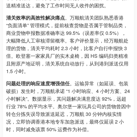
送精准送达，避免了工作时间无人收件的困扰。
清关效率的高效性解决痛点
。万顺航清关团队熟悉香港
“负面清单” 管理模式，提前核查货物是否属于管制品类，
商业货物申报数据准确率达 99.5%（误差率仅 0.5%），
大幅降低人工审核滞留概率。客户评价显示，经万顺航处
理的货物，清关平均耗时 2.3 小时，比客户自行申报快 3
倍。欧登塞一家家具厂的实木桌椅，因 HS 编码归类精准
且附原产地证明，清关系统自动放行，从到港到派送仅用
1.5 小时。
问题处理的响应速度增强信任
。运输异常（如延误、包装
破损）发生时，万顺航承诺 “1 小时响应、4 小时方案、24
小时解决”。数据显示，其问题解决满意度达 92%，远超
行业 78% 的平均水平。奥尔堡一家玩具公司的货物曾因中
转仓分拣失误导致派送延迟，万顺航 30 分钟内核实情
况，立即协调香港本地专车加急派送，最终仅延误 2 小
时，同时减免该票 50% 运费作为补偿。