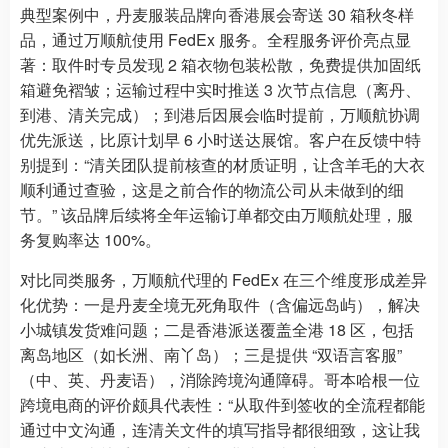
典型案例中，丹麦服装品牌向香港展会寄送 30 箱秋冬样
品，通过万顺航使用 FedEx 服务。全程服务评价亮点显
著：取件时专员发现 2 箱衣物包装松散，免费提供加固纸
箱避免褶皱；运输过程中实时推送 3 次节点信息（离丹、
到港、清关完成）；到港后因展会临时提前，万顺航协调
优先派送，比原计划早 6 小时送达展馆。客户在反馈中特
别提到：“清关团队提前核查的材质证明，让含羊毛的大衣
顺利通过查验，这是之前合作的物流公司从未做到的细
节。” 该品牌后续将全年运输订单都交由万顺航处理，服
务复购率达 100%。
对比同类服务，万顺航代理的 FedEx 在三个维度形成差异
化优势：一是丹麦全境无死角取件（含偏远岛屿），解决
小城镇发货难问题；二是香港派送覆盖全港 18 区，包括
离岛地区（如长洲、南丫岛）；三是提供 “双语言客服”
（中、英、丹麦语），消除跨境沟通障碍。哥本哈根一位
跨境电商的评价颇具代表性：“从取件到签收的全流程都能
通过中文沟通，连清关文件的填写指导都很细致，这让我