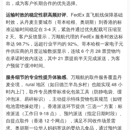
出，成为客户长期合作的优先选择。
运输时效的稳定性获高频好评
。FedEx 直飞航线保障基础
时效，从丹麦主要城市（哥本哈根、奥胡斯）到香港的标
准运输时间稳定在 3-4 天，紧急件通过优先配载可压缩至
2 天。客户反馈显示，万顺航代理的 FedEx 服务时效达标
率达 98.7%，远超行业平均的 92%。哥本哈根一家电子元
件供应商的月度运输数据显示，连续 6 个月 28 票货物均
在承诺时效内送达，其中 21 票提前半天完成派送，为客
户预留了缓冲时间。
服务细节的专业性提升体验感
。万顺航的取件服务覆盖丹
麦全境， rural 地区（如日德兰半岛乡村）也能实现 48 小
时内上门，取件专员携带标准化包装工具（防静电袋、缓
冲泡沫、易碎标识），主动提示特殊货物包装规范（如锂
电池需绝缘处理）。香港派送环节提供 “三选一” 方案：标
准派送（工作日 9-18 点）、预约派送（指定日期时段）、
自提点取件（香港 12 个网点），满足不同收件场景需
求。奥胡斯一位华人妈妈寄送的婴幼儿食品，通过预约派