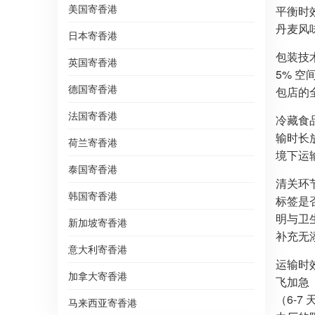
美国寄香港
平衡时效
丹麦风
日本寄香港
包装技
英国寄香港
5% 
德国寄香港
包店的全
法国寄香港
冷藏食
输时长放
荷兰寄香港
境下运
泰国寄香港
清关环
韩国寄香港
标签是
明与卫
新加坡寄香港
补充无
意大利寄香港
运输时效
加拿大寄香港
飞加急（
（6-
马来西亚寄香港