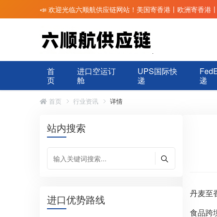
📣 欢迎光临六顺航供应链网站！美国寄香港丨欧洲寄香港
首
进口空运订
UPS国际快
Fed
页
舱
递
递
首页
行业资讯
详情
站内搜索
丹麦至
进口优势路线
食品跨