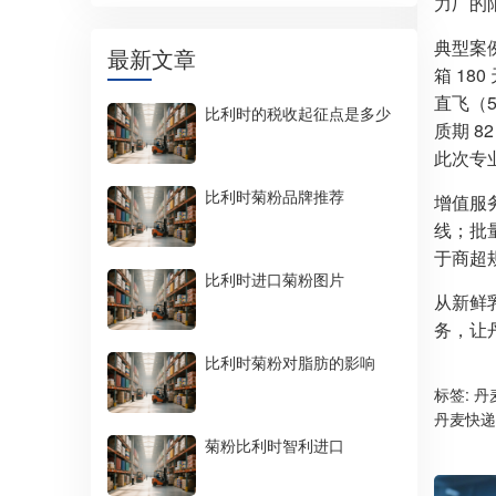
力厂的
典型案例
最新文章
箱 18
直飞（
比利时的税收起征点是多少
质期 8
此次专
比利时菊粉品牌推荐
增值服
线；批量
于商超
比利时进口菊粉图片
从新鲜
务，让
比利时菊粉对脂肪的影响
标签:
丹
丹麦快递
菊粉比利时智利进口