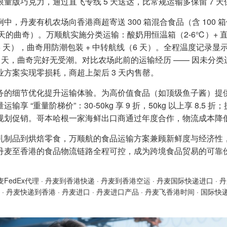
限量版巧克力，通过直飞专线 5 天送达，比常规运输多保留 7 
中，丹麦有机农场向香港商超寄送 300 箱混合食品（含 100 箱保质
0 天的曲奇）。万顺航实施分类运输：酸奶用恒温箱（2-6℃）+ 直
5 天），曲奇用防潮包装 + 中转航线（6 天）。全程温度记录
2 天，曲奇完好无受潮。对比农场此前的运输经历 —— 因未分类运输
业方案实现零损耗，商超上架后 3 天内售罄。
务的细节优化提升运输体验。为高价值食品（如顶级鱼子酱）提供 
运输享 “重量阶梯价”：30-50kg 享 9 折，50kg 以上享 8.
规划促销。哥本哈根一家海鲜出口商通过年度合作，物流成本降低 
乳制品到烘焙零食，万顺航的食品运输方案兼顾新鲜度与经济性
丹麦至香港的食品物流链路全程可控，成为跨境食品贸易的可靠
麦FedEx代理
·
丹麦到香港快递
·
丹麦到香港空运
·
丹麦国际快递进口
·
丹
·
丹麦快递到香港
·
丹麦进口
·
丹麦进口产品
·
丹麦飞香港时间
·
国际快