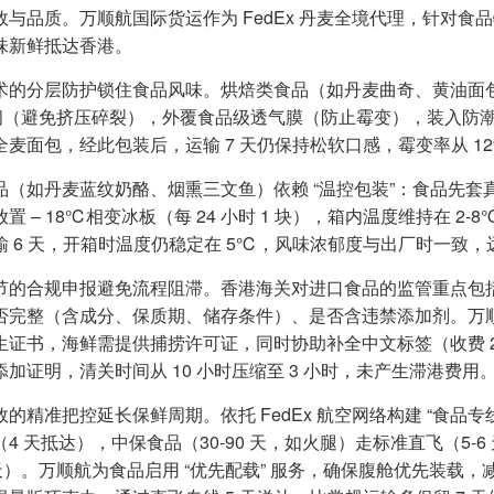
与品质。万顺航国际货运作为 FedEx 丹麦全境代理，针对食品特
味新鲜抵达香港。
术的分层防护锁住食品风味。烘焙类食品（如丹麦曲奇、黄油面包）采
空间（避免挤压碎裂），外覆食品级透气膜（防止霉变），装入防
麦面包，经此包装后，运输 7 天仍保持松软口感，霉变率从 12%
品（如丹麦蓝纹奶酪、烟熏三文鱼）依赖 “温控包装”：食品先套真空
置 – 18℃相变冰板（每 24 小时 1 块），箱内温度维持在 
输 6 天，开箱时温度仍稳定在 5℃，风味浓郁度与出厂时一致
节的合规申报避免流程阻滞。香港海关对进口食品的监管重点包
否完整（含成分、保质期、储存条件）、是否含违禁添加剂。万
生证书，海鲜需提供捕捞许可证，同时协助补全中文标签（收费 20
添加证明，清关时间从 10 小时压缩至 3 小时，未产生滞港费用
的精准把控延长保鲜周期。依托 FedEx 航空网络构建 “食品专
4 天抵达），中保食品（30-90 天，如火腿）走标准直飞（5-
7 天）。万顺航为食品启用 “优先配载” 服务，确保腹舱优先装