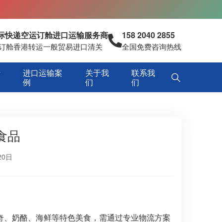
国际快递空运订舱进口运输服务商
158 2040 2855
空运订舱香港转运一般贸易进口清关
全国免费咨询热线
专
进口运输案
关于我
联系我
例
们
们
食品
20日
奇、奶酪、海鲜等特色美食，需通过专业物流方案