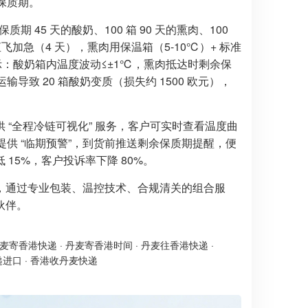
天保质期。
期 45 天的酸奶、100 箱 90 天的熏肉、100
飞加急（4 天），熏肉用保温箱（5-10℃）+ 标准
显示：酸奶箱内温度波动≤±1℃，熏肉抵达时剩余保
导致 20 箱酸奶变质（损失约 1500 欧元），
“全程冷链可视化” 服务，客户可实时查看温度曲
5 折；提供 “临期预警”，到货前推送剩余保质期提醒，便
15%，客户投诉率下降 80%。
，通过专业包装、温控技术、合规清关的组合服
伙伴。
麦寄香港快递
·
丹麦寄香港时间
·
丹麦往香港快递
·
递进口
·
香港收丹麦快递