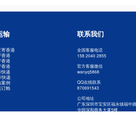
运输
联系我们
亚寄香港
全国客服电话
寄香港
158 2040 2855
寄香港
寄香港
官方客服微信
际快递
wanyq5868
际快递
QQ在线联系
输案例
运订舱
870691543
公司地址
广东深圳市宝安区福永镇福中
业园深和商务大厦5楼