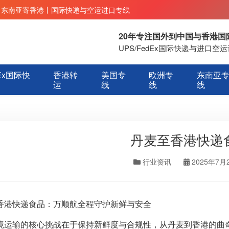
丨东南亚寄香港丨国际快递与空运进口专线
20年专注国外到中国与香港
UPS/FedEx国际快递与进口
Ex国际快
香港转
美国专
欧洲专
东南亚
运
线
线
线
丹麦至香港快递
行业资讯
2025年7月
香港快递食品：万顺航全程守护新鲜与安全
境运输的核心挑战在于保持新鲜度与合规性，从丹麦到香港的曲