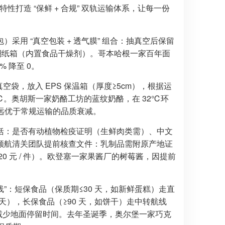
性打造 “保鲜 + 合规” 双轨运输体系，让每一份
用 “真空包装 + 透气膜” 组合：抽真空后保留
潮纸箱（内置食品干燥剂）。哥本哈根一家百年面
 降至 0。
袋，放入 EPS 保温箱（厚度≥5cm），根据运
2-8℃。奥胡斯一家奶酪工坊的蓝纹奶酪，在 32℃环
，远优于常规运输的品质衰减。
括：是否有动植物检疫证明（生鲜肉类需）、中文
顺航清关团队提前核查文件：乳制品需附原产地证
 元 / 件）。欧登塞一家果酱厂的树莓酱，因提前
。
线”：短保食品（保质期≤30 天，如新鲜蛋糕）走直
6 天），长保食品（≥90 天，如饼干）走中转航线
载，减少地面停留时间。去年圣诞季，奥尔堡一家巧克