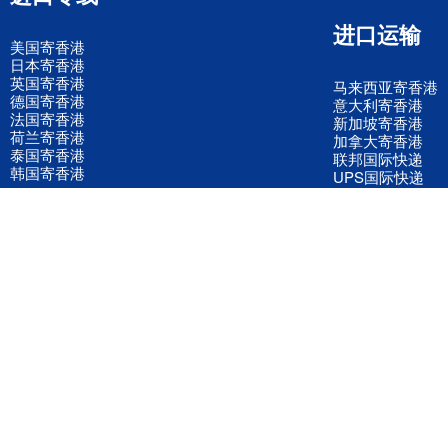
进口运输
美国寄香港
日本寄香港
英国寄香港
马来西亚寄香港
德国寄香港
意大利寄香港
法国寄香港
新加坡寄香港
荷兰寄香港
加拿大寄香港
泰国寄香港
联邦国际快递
韩国寄香港
UPS国际快递
进口运输案例
进口空运订舱
联系我们
全国客服电话
158 2040 2855
官方客服微信
wanyq5868
QQ在线联系