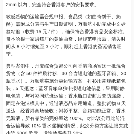
2mm 以内，完全符合香港客户的安装要求。
敏感货物的运输需合规申报。食品类（如曲奇饼干、奶
酪）需附成分表与生产日期证明，万顺航协助完成中文标
签粘贴（收费 15 元 / 件），确保符合香港食品安全标准。
哥本哈根一家烘焙厂的黄油曲奇，经规范申报后，清关时
间从 8 小时缩短至 3 小时，顺利赶上香港的圣诞销售旺
季。
典型案例中，丹麦综合贸易公司向香港商场寄送一批混合
货物（含 50 件棉质衬衫、30 台含锂电池的蓝牙音箱、20
瓶香水）。万顺航实施分类运输方案：衬衫用常规纸箱包
装，5 天抵达；蓝牙音箱单独申报锂电池信息，采用防静
电包装，与衬衫同航班运输；香水瓶口密封后套防漏袋，
固定在泡沫模具中，通过液态品专用通道。整批货物 6 天
送达，经香港商场验收：衬衫平整、音箱功能正常、香水
无漏液，所有品类的完好率达 100%。对比该公司此前混
合运输导致 10% 香水漏损的情况，此次分类方案让损失减
少近 2000 欧元，运输效率提升 30%。