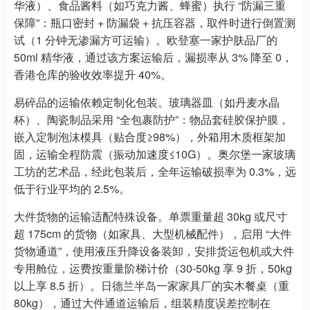
华液）、食品酱料（如巧克力酱、蜂蜜）执行 “防漏三重
保障”：瓶口密封 + 防漏袋 + 抗压容器，取件时进行倒置测
试（1 分钟无渗漏方可运输）。欧登塞一家护肤品厂的
50ml 精华液，通过该方案运输后，漏损率从 3% 降至 0，
香港仓库的验收效率提升 40%。
易碎品的运输依赖定制化包装。玻璃器皿（如丹麦水晶
杯）、陶瓷制品采用 “全包裹防护”：物品套硅胶保护膜，
嵌入定制泡沫模具（贴合度≥98%），外箱用木质框架加
固，运输全程防震（振动加速度≤10G）。奥尔堡一家玻璃
工坊的艺术品，经此包装后，全年运输破损率为 0.3%，远
低于行业平均的 2.5%。
大件货物的运输适配特殊设备。单票重量超 30kg 或尺寸
超 175cm 的货物（如家具、大型机械配件），启用 “大件
货物通道”，使用液压升降设备装卸，安排货运包机或大件
专用舱位，运费按重量阶梯计价（30-50kg 享 9 折，50kg
以上享 8.5 折）。日德兰半岛一家家具厂的实木餐桌（重
80kg），通过大件通道运输后，组装精度误差控制在