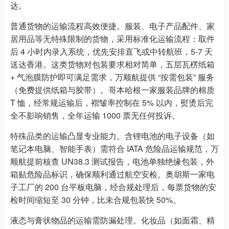
达。
普通货物的运输流程高效便捷。服装、电子产品配件、家
居用品等无特殊限制的货物，采用标准化运输流程：取件
后 4 小时内录入系统，优先安排直飞或中转航班，5-7 天
送达香港。这类货物对包装要求相对简单，五层瓦楞纸箱
+ 气泡膜防护即可满足需求，万顺航提供 “按需包装” 服务
（免费提供纸箱与胶带）。哥本哈根一家服装品牌的棉质
T 恤，经常规运输后，褶皱率控制在 5% 以内，熨烫后完
全不影响销售，全年运输 1000 票无任何投诉。
特殊品类的运输凸显专业能力。含锂电池的电子设备（如
笔记本电脑、智能手表）需符合 IATA 危险品运输规范，万
顺航提前核查 UN38.3 测试报告，电池单独绝缘包装，外
箱贴危险品标识，确保顺利通过航空安检。奥胡斯一家电
子工厂的 200 台平板电脑，经合规处理后，每票货物的安
检时间缩短至 30 分钟，比未合规包装快 50%。
液态与膏状物品的运输需防漏处理。化妆品（如面霜、精