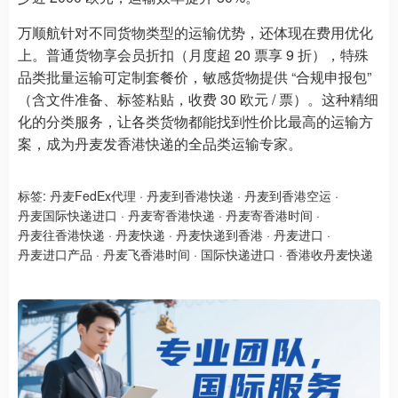
万顺航针对不同货物类型的运输优势，还体现在费用优化
上。普通货物享会员折扣（月度超 20 票享 9 折），特殊
品类批量运输可定制套餐价，敏感货物提供 “合规申报包”
（含文件准备、标签粘贴，收费 30 欧元 / 票）。这种精细
化的分类服务，让各类货物都能找到性价比最高的运输方
案，成为丹麦发香港快递的全品类运输专家。
标签:
丹麦FedEx代理
·
丹麦到香港快递
·
丹麦到香港空运
·
丹麦国际快递进口
·
丹麦寄香港快递
·
丹麦寄香港时间
·
丹麦往香港快递
·
丹麦快递
·
丹麦快递到香港
·
丹麦进口
·
丹麦进口产品
·
丹麦飞香港时间
·
国际快递进口
·
香港收丹麦快递