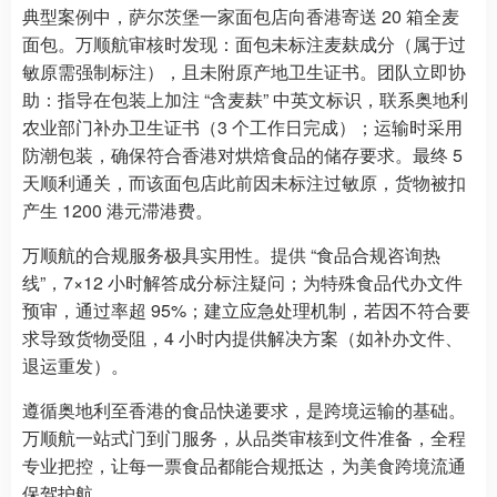
典型案例中，萨尔茨堡一家面包店向香港寄送 20 箱全麦
面包。万顺航审核时发现：面包未标注麦麸成分（属于过
敏原需强制标注），且未附原产地卫生证书。团队立即协
助：指导在包装上加注 “含麦麸” 中英文标识，联系奥地利
农业部门补办卫生证书（3 个工作日完成）；运输时采用
防潮包装，确保符合香港对烘焙食品的储存要求。最终 5
天顺利通关，而该面包店此前因未标注过敏原，货物被扣
产生 1200 港元滞港费。
万顺航的合规服务极具实用性。提供 “食品合规咨询热
线”，7×12 小时解答成分标注疑问；为特殊食品代办文件
预审，通过率超 95%；建立应急处理机制，若因不符合要
求导致货物受阻，4 小时内提供解决方案（如补办文件、
退运重发）。
遵循奥地利至香港的食品快递要求，是跨境运输的基础。
万顺航一站式门到门服务，从品类审核到文件准备，全程
专业把控，让每一票食品都能合规抵达，为美食跨境流通
保驾护航。