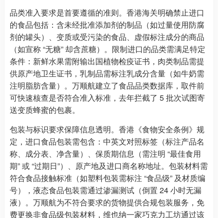
品类准入要求是首要遵循的准则。香港海关明确禁止进口
的食品包括：含未经批准添加剂的制品（如过量使用防腐
剂的罐头）、变质或受污染的食品、虚假标注成分的商品
（如宣称 “无糖” 却含蔗糖）。限制进口的品类需满足特定
条件：新鲜水果需附输出国植物检疫证书，肉类制品需提
供原产地卫生证书，乳制品需标注乳成分含量（如牛奶需
注明脂肪含量）。万顺航建立了食品品类数据库，取件前
可快速核查是否符合准入标准，去年拦截了 5 批次试图寄
送变质蜂蜜的包裹。
包装与标识要求保障信息透明。香港《食物安全条例》规
定，进口食品包装需包含：中英文对照标签（标注产品名
称、成分表、净含量）、保质期信息（需注明 “最佳食用
期” 或 “过期日”）、原产地及进口商名称地址。包装材料需
符合食品接触标准（如塑料包装需标注 “食品级” 及材质编
号），液态食品包装需通过渗漏测试（倒置 24 小时无漏
液）。万顺航为不符合要求的货物提供合规包装服务，免
费更换非食品级包装材料，维也纳一家巧克力工坊通过该