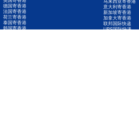
马来西亚寄香港
德国寄香港
意大利寄香港
法国寄香港
新加坡寄香港
荷兰寄香港
加拿大寄香港
泰国寄香港
联邦国际快递
韩国寄香港
UPS国际快递
进口运输案例
进口空运订舱
联系我们
全国客服电话
158 2040 2855
官方客服微信
wanyq5868
QQ在线联系
870691543
公司地址
广东深圳市宝安区福永镇福中路福中工业园深和商务大厦5楼