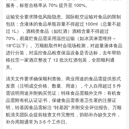
服务，标签合格率从 70% 提升至 100%。
运输安全要求降低风险隐患。国际航空运输对食品的限制
包括：含液体的食品单瓶容量不得超过 100ml（总量不超
过 1L），酒精类食品（如红酒）酒精含量不得超过
70%，易腐烂食品需采用温控运输（如冰淇淋需维持 –
18℃以下）。万顺航取件时会现场检测，对超量液体食品
进行分装，对温控食品检查保温设备是否达标，去年帮助
格拉茨一家酒庄整改了 12 批次红酒包装，全部顺利通
关。
清关文件要求确保顺利查验。商业用途的食品需提供形式
发票（注明成交价格、数量、用途），个人自用超过 5 件
需说明用途并附购买凭证；特殊食品需额外文件：有机食
品需附有机认证证书，保健食品需香港卫生署的注册证
明，转基因食品需标注 “转基因” 并附安全评估报告。万顺
航清关团队会提前核查文件完整性，协助补办缺失文件，
补办周期通常为 3-5 个工作日。