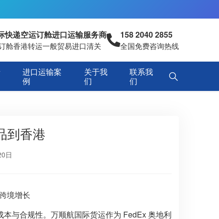
国际快递空运订舱进口运输服务商
158 2040 2855
空运订舱香港转运一般贸易进口清关
全国免费咨询热线
专
进口运输案
关于我
联系我
例
们
们
品到香港
20日
跨境增长
与合规性。万顺航国际货运作为 FedEx 奥地利