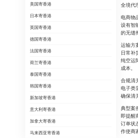
美国寄香港
全境代
日本寄香港
电商物
设有智能
英国寄香港
的无缝
德国寄香港
运输方
法国寄香港
日常补
纯空运
荷兰寄香港
成本。
泰国寄香港
合规清
韩国寄香港
电子类
确保清关
新加坡寄香港
典型案
意大利寄香港
即提醒
加拿大寄香港
订单状
作使商
马来西亚寄香港