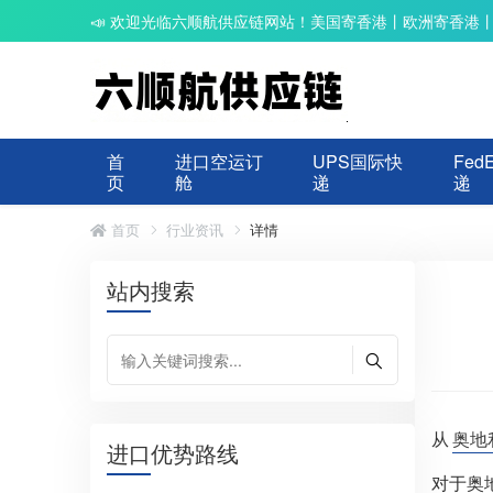
📣 欢迎光临六顺航供应链网站！美国寄香港丨欧洲寄香港
首
进口空运订
UPS国际快
Fed
页
舱
递
递
首页
行业资讯
详情
站内搜索
从
奥地
进口优势路线
对于奥