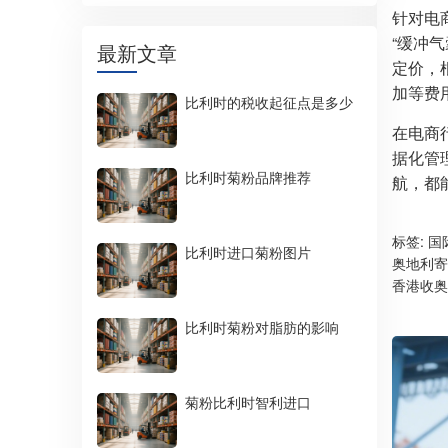
针对电
“缓冲
最新文章
定价，
加等费
比利时的税收起征点是多少
在电商
据化管
比利时菊粉品牌推荐
航，都
标签:
国
比利时进口菊粉图片
奥地利寄
香港收奥
比利时菊粉对脂肪的影响
菊粉比利时智利进口