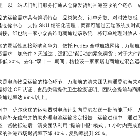
理，以一站式门到门服务打通从仓储发货到香港签收的全链条，
品的运输需求具有鲜明特点：品类繁杂、订单分散、对时效敏感
仓储中心，支持 SKU 精细化管理，商家可通过云端系统实时调拨库
衔接。维也纳一家小众首饰电商通过该系统，将订单处理时效从 48
案的灵活性直接影响竞争力。依托 FedEx 全球航线网络，万顺航
货需求；加急件 3 天送达，适配促销活动的紧急调货；对于大件家具
降低 30%。去年 “双十一” 期间，格拉茨一家家居电商通过混
关是电商物品运输的核心环节。万顺航的清关团队精通香港海关
需标注 CE 认证，食品类需提供卫生检疫证明。团队会提前与
通过率达 99% 以上。
例中，萨尔茨堡的运动器材电商计划向香港发送一批智能手环。
商家补充信息并协助办理电池运输鉴定报告；运输过程中，通过
态；货物抵港后，清关团队利用 “提前申报” 模式，1 小时内完成
家的香港市场退货率下降 40%，复购率提升 25%。