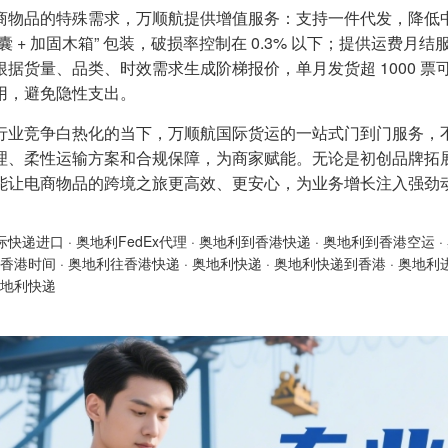
商物品的特殊需求，万顺航提供增值服务：支持一件代发，降低
气囊 + 加固木箱” 包装，破损率控制在 0.3% 以下；提供运
根据货量、品类、时效需求生成阶梯报价，单月发货超 1000 票可
用，避免隐性支出。
行业竞争白热化的当下，万顺航国际货运的一站式门到门服务，
理、柔性运输方案和合规保障，为商家赋能。无论是初创品牌拓
能让电商物品的跨境之旅更高效、更安心，为业务增长注入强劲
际快递进口
·
奥地利FedEx代理
·
奥地利到香港快递
·
奥地利到香港空运
·
香港时间
·
奥地利往香港快递
·
奥地利快递
·
奥地利快递到香港
·
奥地利
地利快递