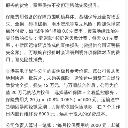
服务的货物，费率保持不变但理赔优先级提升。
保险费用包含的保障范围明确具体。基础保障涵盖货物丢
失、全损、碰撞破损、雨水浸泡等常见风险；附加保障需
额外付费，如 “战争险” 增加 0.3% 费率，覆盖地缘政治冲
突导致的损失；“延迟险” 按延迟天数计费，每天 0.1% 费
率，补偿因运输延误造成的直接损失（需提供合同证明损
失金额）。万顺航在报价时会详细列明各项保障对应的费
用，避免隐性消费。
香港某电子配件公司的案例极具参考价值。该公司曾从奥
地利快递一批芯片，未购买保险，运输途中因货车自燃导
致货物全损，损失 12 万元。与万顺航合作后，公司为价
值 20 万元的芯片投保，选择基础保障 + 全程监控服务，
保险费用为 20 万 ×（0.8%-0.05%）=1500 元。运输途中
货物因暴雨轻微受潮，万顺航依据保险条款，在 7 个工作
日内赔付维修费 8000 元，远高于投入的保费成本。
公司负责人算过一笔账：“每月投保费用约 2000 元，却能