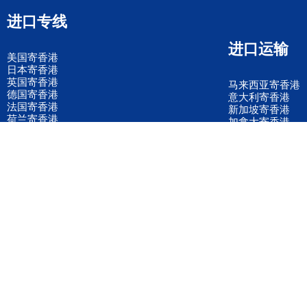
进口专线
进口运输
美国寄香港
日本寄香港
英国寄香港
马来西亚寄香港
德国寄香港
意大利寄香港
法国寄香港
新加坡寄香港
荷兰寄香港
加拿大寄香港
泰国寄香港
联邦国际快递
韩国寄香港
UPS国际快递
进口运输案例
进口空运订舱
联系我们
全国客服电话
158 2040 2855
官方客服微信
wanyq5868