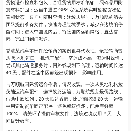
货物进行检查和包装，普通货物用标准纸箱，易碎品用防
震材料加固；运输中通过 GPS 定位系统实时监控货物位
置和状态，客户可随时查询；途经边境时，万顺航的清关
团队提前准备文件，快速办理过境手续，减少在边境的停
留时间；进入中国境内后，衔接国内运输网络，直达香
港，完成门到门派送。
香港某汽车零部件经销商的案例很具代表性。该经销商曾
从
奥地利进口
一批汽车配件，空运成本高，海运时效慢，
尝试其他陆运服务时，因路线规划不合理，运输时间长达
40 天，配件在途中因颠簸出现损坏，影响使用。
与万顺航国际货运合作后，情况改观。一次从奥地利格拉
茨陆运汽车配件，选择铁路运输，万顺航规划最优路线，
借助中欧班列，20 天抵达香港，比之前缩短 20 天；运输
中用定制货架固定配件，避免颠簸损坏，配件完好率
100%；清关环节提前审核文件，边境过境仅用 2 天，大
幅提升效率。