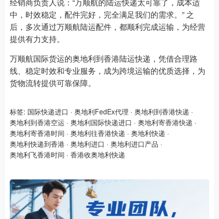
经销商负责人说：“万顺航的陆运快递太可靠了，成本适
中，时效稳定，配件完好，完全满足我们的需求。” 之
后，多次通过万顺航陆运配件，都顺利完成运输，为经营
提供有力支持。
万顺航国际货运的奥地利到香港陆运快递，凭借合理路
线、稳定时效和专业服务，成为跨境运输的优质选择，为
货物流转提供可靠保障。
标签:
国际快递进口
·
奥地利FedEx代理
·
奥地利到香港快递
·
奥地利到香港空运
·
奥地利国际快递进口
·
奥地利寄香港快递
·
奥地利寄香港时间
·
奥地利往香港快递
·
奥地利快递
·
奥地利快递到香港
·
奥地利进口
·
奥地利进口产品
·
奥地利飞香港时间
·
香港收奥地利快递