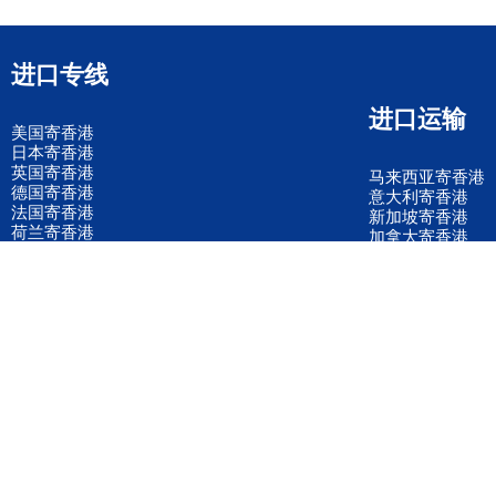
进口专线
进口运输
美国寄香港
日本寄香港
英国寄香港
马来西亚寄香港
德国寄香港
意大利寄香港
法国寄香港
新加坡寄香港
荷兰寄香港
加拿大寄香港
泰国寄香港
联邦国际快递
韩国寄香港
UPS国际快递
进口运输案例
进口空运订舱
联系我们
全国客服电话
158 2040 2855