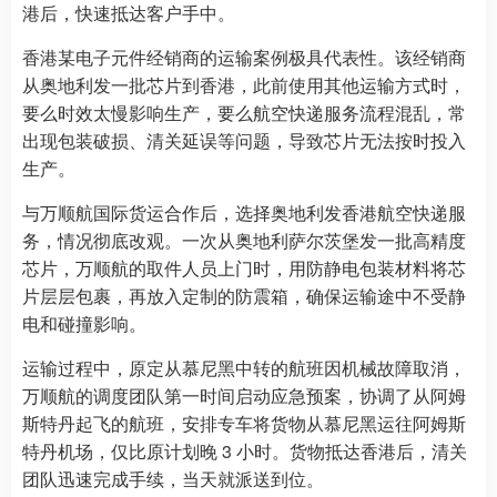
港后，快速抵达客户手中。
香港某电子元件经销商的运输案例极具代表性。该经销商
从奥地利发一批芯片到香港，此前使用其他运输方式时，
要么时效太慢影响生产，要么航空快递服务流程混乱，常
出现包装破损、清关延误等问题，导致芯片无法按时投入
生产。
与万顺航国际货运合作后，选择奥地利发香港航空快递服
务，情况彻底改观。一次从奥地利萨尔茨堡发一批高精度
芯片，万顺航的取件人员上门时，用防静电包装材料将芯
片层层包裹，再放入定制的防震箱，确保运输途中不受静
电和碰撞影响。
运输过程中，原定从慕尼黑中转的航班因机械故障取消，
万顺航的调度团队第一时间启动应急预案，协调了从阿姆
斯特丹起飞的航班，安排专车将货物从慕尼黑运往阿姆斯
特丹机场，仅比原计划晚 3 小时。货物抵达香港后，清关
团队迅速完成手续，当天就派送到位。