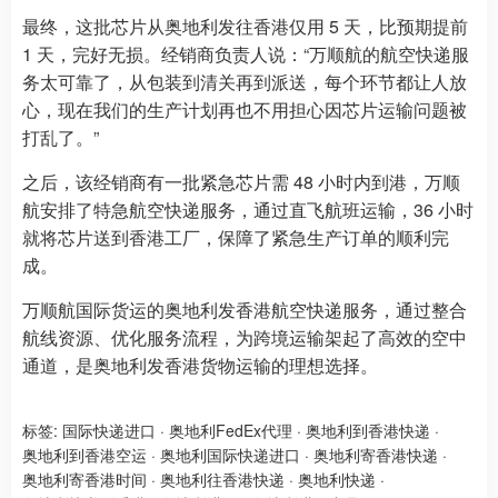
最终，这批芯片从奥地利发往香港仅用 5 天，比预期提前
1 天，完好无损。经销商负责人说：“万顺航的航空快递服
务太可靠了，从包装到清关再到派送，每个环节都让人放
心，现在我们的生产计划再也不用担心因芯片运输问题被
打乱了。”
之后，该经销商有一批紧急芯片需 48 小时内到港，万顺
航安排了特急航空快递服务，通过直飞航班运输，36 小时
就将芯片送到香港工厂，保障了紧急生产订单的顺利完
成。
万顺航国际货运的奥地利发香港航空快递服务，通过整合
航线资源、优化服务流程，为跨境运输架起了高效的空中
通道，是奥地利发香港货物运输的理想选择。
标签:
国际快递进口
·
奥地利FedEx代理
·
奥地利到香港快递
·
奥地利到香港空运
·
奥地利国际快递进口
·
奥地利寄香港快递
·
奥地利寄香港时间
·
奥地利往香港快递
·
奥地利快递
·