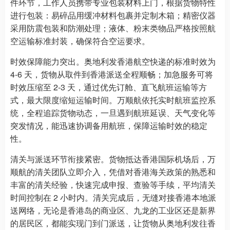
件环节，工作人员携带专业包装材料上门，根据货物特性
进行包装：易碎品用缓冲材料包裹并定制木箱；精密仪器
采用防震包装和防潮处理；液体、粉末类物品严格按照航
空运输标准封装，确保符合空运要求。
时效保障能力突出。奥地利发香港航空快递的标准时效为
4-6 天，货物从取件到香港派送全程顺畅；加急服务可将
时效压缩至 2-3 天，通过优先订舱、直飞航班运输等方
式，最大限度缩短运输时间。万顺航依托实时航班监控系
统，全程追踪货物动态，一旦遇到航班延误、天气变化等
突发情况，能迅速协调备用航班，保障运输时效的稳定
性。
清关与派送环节衔接紧密。货物抵达香港国际机场后，万
顺航的清关团队立即介入，凭借对香港海关政策的熟悉和
丰富的清关经验，快速完成申报、查验等手续，平均清关
时间控制在 2 小时内。清关完成后，无缝对接香港本地派
送网络，无论是香港岛的商业区、九龙的工业区还是新界
的居民区，都能实现门到门派送，让货物从奥地利发往香