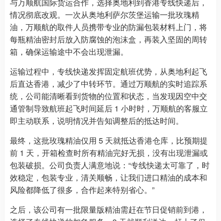
与万顺航国际货运合作，选择奥地利到香港专线快递后，
情况彻底改观。一次从奥地利萨尔茨堡运输一批玫瑰精
油，万顺航的取件人员携带专业的防漏包装材料上门，将
每瓶精油密封后放入防腐蚀的泡沫盒，再装入坚固的周转
箱，确保运输途中不会出现泄漏。
运输过程中，专线快递发挥固定航班优势，从奥地利起飞
后直达香港，减少了中转环节。通过万顺航的实时追踪系
统，公司能清晰看到货物的位置和状态，当发现因空中交
通管制导致航班起飞时间延后 1 小时时，万顺航的客服立
即主动联系，说明情况并告知调整后的抵达时间。
最终，这批玫瑰精油仅用 5 天就抵达香港仓库，比预期提
前 1 天，开箱检查时所有精油完好无损，没有出现泄漏或
包装破损。公司负责人满意地说：“专线快递太可靠了，时
效稳定，包装专业，清关顺畅，让我们进口精油的成本和
风险都降低了很多，合作起来特别省心。”
之后，该公司有一批限量版精油需赶在节日促销前到港，