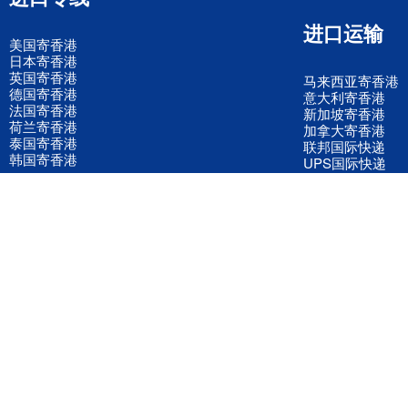
进口运输
美国寄香港
日本寄香港
英国寄香港
马来西亚寄香港
德国寄香港
意大利寄香港
法国寄香港
新加坡寄香港
荷兰寄香港
加拿大寄香港
泰国寄香港
联邦国际快递
韩国寄香港
UPS国际快递
进口运输案例
进口空运订舱
联系我们
全国客服电话
158 2040 2855
官方客服微信
wanyq5868
QQ在线联系