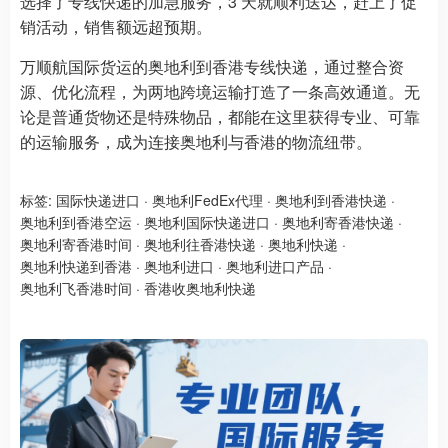
选择了专线快递的加急服务，3 天就顺利送达，赶上了促
销活动，销售额远超预期。
万顺航国际货运的奥地利到香港专线快递，通过整合资
源、优化流程，为两地跨境运输打造了一条高效通道。无
论是普通货物还是特殊物品，都能在这里获得专业、可靠
的运输服务，成为连接奥地利与香港的物流纽带。
标签:
国际快递进口
·
奥地利FedEx代理
·
奥地利到香港快递
·
奥地利到香港空运
·
奥地利国际快递进口
·
奥地利寄香港快递
·
奥地利寄香港时间
·
奥地利往香港快递
·
奥地利快递
·
奥地利快递到香港
·
奥地利进口
·
奥地利进口产品
·
奥地利飞香港时间
·
香港收奥地利快递