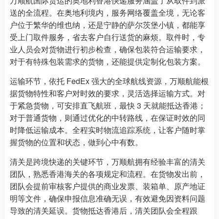
万顺航国际货运的奥地利香港快递服务涵盖了从取件到派
送的全流程。在奥地利境内，服务网络覆盖全境，无论客
户位于繁华的维也纳，还是宁静的萨尔茨堡小镇，都能享
受上门取件服务，省去客户自行送货的麻烦。取件时，专
业人员会对货物进行初步检查，确保包装符合运输要求，
对于有特殊包装需求的货物，还能提供定制化包装方案。
运输环节，依托 FedEx 强大的全球航线资源，万顺航能根
据货物特性和客户对时效的要求，灵活选择运输方式。对
于紧急货物，可安排直飞航班，最快 3 天就能抵达香港；
对于普通货物，则通过优化的中转路线，在保证时效的同
时降低运输成本。全程实时物流追踪系统，让客户随时掌
握货物的位置和状态，做到心中有数。
清关是跨境快递的关键环节，万顺航拥有经验丰富的清关
团队，熟悉香港海关的各项规定和流程。在货物发出前，
团队会提前审核客户提供的商业发票、装箱单、原产地证
明等文件，确保申报信息准确无误，有效避免因资料问题
导致的清关延误。货物抵达香港后，清关团队会全程跟