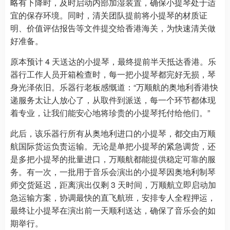
略有下降时，及时启动内部加湿装置，确保小提琴处于适
宜的保存环境。同时，清关团队提前将小提琴的材质证
明、价值评估报告等文件提交给香港海关，为快速清关做
好准备。
原本预计 4 天送达的小提琴，最终提前半天抵达香港。乐
器行工作人员开箱检查时，每一把小提琴都完好无损，琴
身光泽依旧。乐器行老板感慨道：“万顺航的奥地利香港快
递服务太让人放心了，从取件到派送，每一个环节都体现
着专业，让我们能安心地将珍贵的小提琴托付给他们。”
此后，该乐器行所有从奥地利进口的小提琴，都交由万顺
航国际货运负责运输。无论是单把小提琴的紧急调货，还
是多把小提琴的批量进口，万顺航都能提供稳定可靠的服
务。有一次，一批用于音乐会演出的小提琴因奥地利制琴
师交货延迟，距离演出仅剩 3 天时间，万顺航立即启动加
急运输方案，协调最快的直飞航班，安排专人全程押运，
最终让小提琴在演出前一天顺利送达，确保了音乐会的如
期举行。