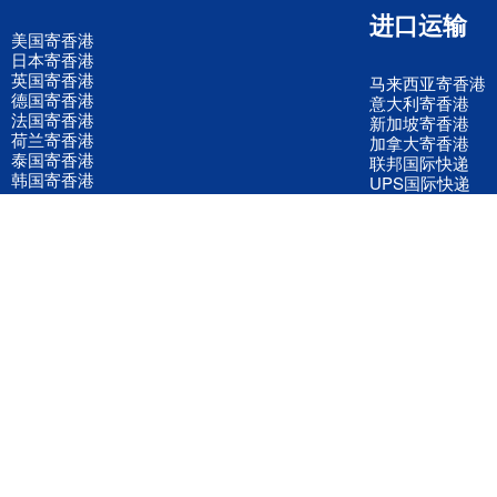
进口运输
美国寄香港
日本寄香港
英国寄香港
马来西亚寄香港
德国寄香港
意大利寄香港
法国寄香港
新加坡寄香港
荷兰寄香港
加拿大寄香港
泰国寄香港
联邦国际快递
韩国寄香港
UPS国际快递
进口运输案例
进口空运订舱
联系我们
全国客服电话
158 2040 2855
官方客服微信
wanyq5868
QQ在线联系
870691543