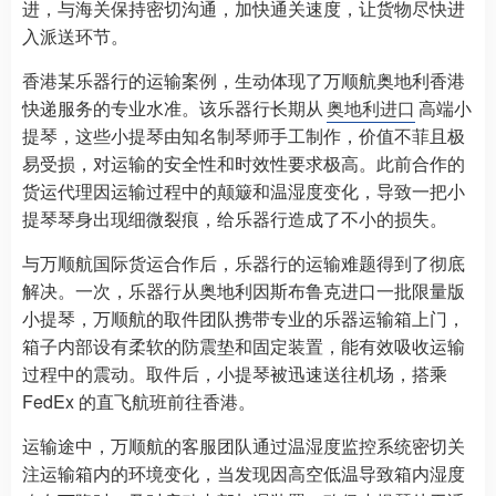
进，与海关保持密切沟通，加快通关速度，让货物尽快进
入派送环节。
香港某乐器行的运输案例，生动体现了万顺航奥地利香港
快递服务的专业水准。该乐器行长期从
奥地利进口
高端小
提琴，这些小提琴由知名制琴师手工制作，价值不菲且极
易受损，对运输的安全性和时效性要求极高。此前合作的
货运代理因运输过程中的颠簸和温湿度变化，导致一把小
提琴琴身出现细微裂痕，给乐器行造成了不小的损失。
与万顺航国际货运合作后，乐器行的运输难题得到了彻底
解决。一次，乐器行从奥地利因斯布鲁克进口一批限量版
小提琴，万顺航的取件团队携带专业的乐器运输箱上门，
箱子内部设有柔软的防震垫和固定装置，能有效吸收运输
过程中的震动。取件后，小提琴被迅速送往机场，搭乘
FedEx 的直飞航班前往香港。
运输途中，万顺航的客服团队通过温湿度监控系统密切关
注运输箱内的环境变化，当发现因高空低温导致箱内湿度