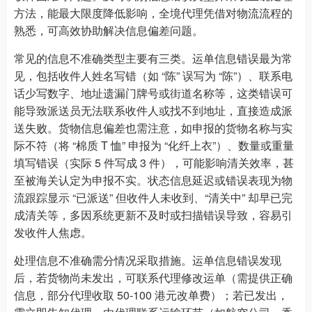
方法，能最大限度降低影响，全境代理凭借对物流流程的
熟悉，可高效协助解决信息偏差问题。
常见的信息不准确类型主要有三类。运单信息错误最为常
见，包括收件人姓名写错（如 “陈” 误写为 “陈”）、联系电
话少写数字、地址遗漏门牌号或街道名称等，这类错误可
能导致派送员无法联系收件人或找不到地址，直接造成派
送失败。货物信息偏差也需注意，如申报的货物名称与实
际不符（将 “棉质 T 恤” 申报为 “化纤上衣”）、数量或重量
填写错误（实际 5 件写成 3 件），可能影响清关效率，甚
至被海关认定为申报不实。状态信息延迟或错误表现为物
流跟踪显示 “已派送” 但收件人未收到、“清关中” 却早已完
成清关等，多因系统更新不及时或扫描错误导致，容易引
发收件人焦虑。
处理信息不准确需分情况采取措施。运单信息错误发现
后，若货物尚未发出，可联系代理修改运单（需提供正确
信息，部分代理收取 50-100 港元改单费）；若已发出，