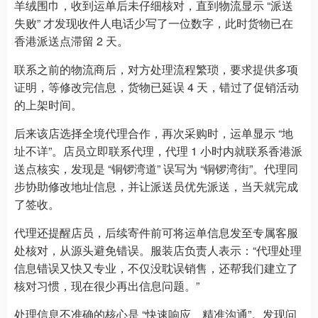
羊绒围巾，收到运单后未仔细核对，直到物流显示 “派送
失败” 才发现收件人电话少写了一位数字，此时货物已在
香港派送点滞留 2 天。
联系之前的物流商后，对方处理流程繁琐，要求提供多项
证明，等修改完信息，货物已延误 4 天，错过了促销活动
的上架时间。
后来该店选择全境代理合作，再次采购时，运单显示 “地
址不详”。店员立即联系代理，代理 1 小时内就联系香港派
送点核实，发现是 “铜锣湾道” 误写为 “铜锣湾街”。代理同
步协助修改地址信息，并让派送员优先派送，当天就完成
了签收。
代理还提醒店员，后续寄件前可将运单信息发至专属客服
处核对，从源头避免错误。服装店负责人表示：“代理处理
信息错误又快又专业，不仅没耽误销售，还帮我们建立了
核对习惯，现在很少再出信息问题。”
处理信息不准确的核心是 “快速响应、精准沟通”。发现问