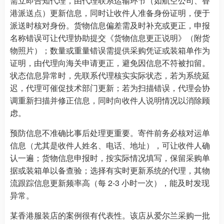
需立即告知代理，由代理联系运输环节（如航空公司、香
港派送点）更新信息，同时让收件人准备身份证明，便于
派送时核对身份。货物信息偏差需及时补充或更正，申报
名称错误可让代理协助提交《货物信息更正说明》（附货
物照片）；数量或重量错误需提供采购凭证或装箱单作为
证明，由代理向海关申请更正，避免因信息不符被扣留。
状态信息异常时，先联系代理核实实际状态，若为系统延
迟，代理可催促技术部门更新；若为扫描错误，代理会协
调重新扫描并修正信息，同时向收件人说明情况以消除顾
虑。
预防信息不准确比事后处理更重要。寄件前务必核对运单
信息（尤其是收件人姓名、电话、地址），可让收件人确
认一遍；货物信息申报时，按实际情况填写，保留采购单
据或装箱单以备查验；选择有实时更新系统的代理，其物
流跟踪信息更新频率高（每 2-3 小时一次），能及时发现
异常。
某香港服装店的案例很有代表性。该店从爱尔兰采购一批