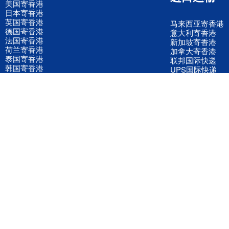
美国寄香港
日本寄香港
英国寄香港
马来西亚寄香港
德国寄香港
意大利寄香港
法国寄香港
新加坡寄香港
荷兰寄香港
加拿大寄香港
泰国寄香港
联邦国际快递
韩国寄香港
UPS国际快递
进口运输案例
进口空运订舱
联系我们
全国客服电话
158 2040 2855
官方客服微信
wanyq5868
QQ在线联系
870691543
公司地址