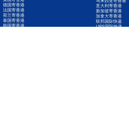
马来西亚寄香港
德国寄香港
意大利寄香港
法国寄香港
新加坡寄香港
荷兰寄香港
加拿大寄香港
泰国寄香港
联邦国际快递
韩国寄香港
UPS国际快递
进口运输案例
进口空运订舱
联系我们
全国客服电话
158 2040 2855
官方客服微信
wanyq5868
QQ在线联系
870691543
公司地址
广东深圳市宝安区福永镇福中路福中工业园深和商务大厦5楼