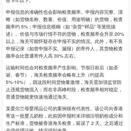
在 5% 以下。
申报信息的准确性也会影响检查频率。申报内容完整、清
晰（如货物名称、数量、价值、用途明确）的货物，检查
频率约 5%；申报信息模糊（如 “杂货”“样品” 等笼统描
述）、价值与市场行情不符的货物，检查频率会升至 20%
以上，海关可能怀疑存在申报不实的情况。此外，有不良
申报记录（如曾申报不实、漏报）的寄件人，其货物检查
频率会比普通寄件人高 30% 左右。
运输时间也会对检查频率产生影响。节假日前后（如圣
诞、春节），海关检查频率会略有上升（约提高
5%-10%），因这段时间货物量激增，海关需加强监管防
止违规货物混入；而在非高峰时段，检查频率相对稳定，
普通货物能更快速地通过海关。
某爱尔兰母婴用品公司的案例很有代表性。该公司向香港
寄送一批婴儿奶粉，此前因申报时未详细注明奶粉成分和
生产标准，货物被香港海关检查，延误了 2 天。之后通过
全境代理运输，情况得到改善。