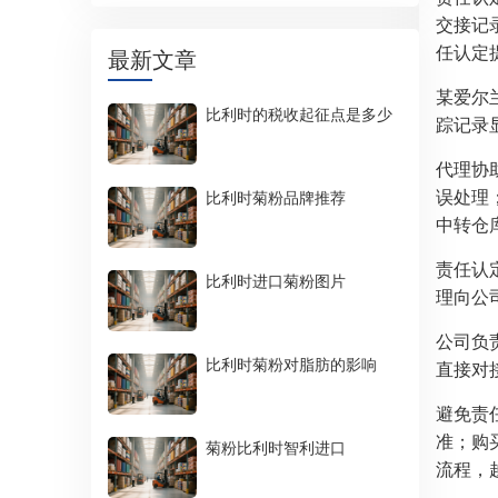
交接记
任认定
最新文章
某爱尔
比利时的税收起征点是多少
踪记录
代理协
误处理
比利时菊粉品牌推荐
中转仓
责任认
比利时进口菊粉图片
理向公
公司负
比利时菊粉对脂肪的影响
直接对
避免责
准；购
菊粉比利时智利进口
流程，