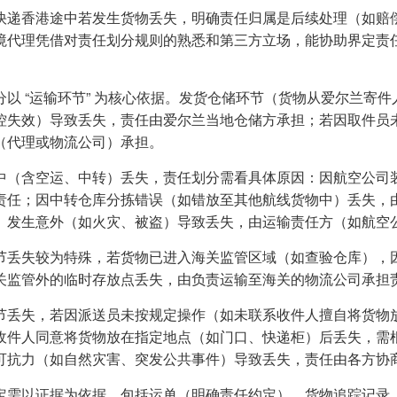
快递香港途中若发生货物丢失，明确责任归属是后续处理（如赔
境代理凭借对责任划分规则的熟悉和第三方立场，能协助界定责
分以 “运输环节” 为核心依据。发货仓储环节（货物从爱尔兰寄
控失效）导致丢失，责任由爱尔兰当地仓储方承担；若因取件员
（代理或物流公司）承担。
中（含空运、中转）丢失，责任划分需看具体原因：因航空公司
责任；因中转仓库分拣错误（如错放至其他航线货物中）丢失，
）发生意外（如火灾、被盗）导致丢失，由运输责任方（如航空
节丢失较为特殊，若货物已进入海关监管区域（如查验仓库），
关监管外的临时存放点丢失，由负责运输至海关的物流公司承担
节丢失，若因派送员未按规定操作（如未联系收件人擅自将货物
收件人同意将货物放在指定地点（如门口、快递柜）后丢失，需
可抗力（如自然灾害、突发公共事件）导致丢失，责任由各方协
定需以证据为依据，包括运单（明确责任约定）、货物追踪记录