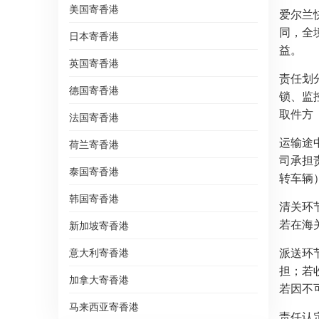
美国寄香港
爱尔兰
同，全
日本寄香港
益。
英国寄香港
责任划
德国寄香港
锁、监
取件方
法国寄香港
运输途
荷兰寄香港
司承担
泰国寄香港
转车辆
韩国寄香港
清关环
若在海
新加坡寄香港
派送环
意大利寄香港
担；若
加拿大寄香港
若因不
马来西亚寄香港
责任认