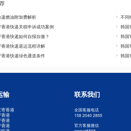
荐
快递燃油附加费解析
不同
寄香港快递关税申诉成功案例
韩国
寄香港快递如何自报自缴？
韩国
寄香港快递退运流程详解
韩国
寄香港快递绿色通道条件
韩国
运输
联系我们
亚寄香港
全国客服电话
寄香港
158 2040 2855
寄香港
寄香港
官方客服微信
际快递
wanyq5868