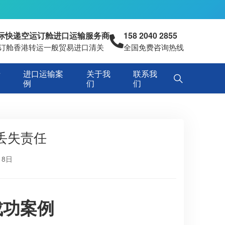
国际快递空运订舱进口运输服务商
158 2040 2855
空运订舱香港转运一般贸易进口清关
全国免费咨询热线
专
进口运输案
关于我
联系我
例
们
们
失责任​
18日
成功案例