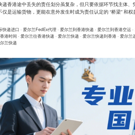
快递香港途中丢失的责任划分虽复杂，但只要依据环节找主体、
不仅是运输货物，更能在意外发生时成为责任认定的 “桥梁” 和权益
际快递进口
·
爱尔兰FedEx代理
·
爱尔兰到香港快递
·
爱尔兰到香港空运
·
香港时间
·
爱尔兰往香港快递
·
爱尔兰快递
·
爱尔兰快递到香港
·
爱尔兰
尔兰快递​