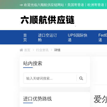
📣 欢迎光临六顺航供应链网站！美国寄香港丨欧洲寄香港
首
进口空运订
UPS国际快
Fed
页
舱
递
递
首页
行业资讯
详情
站内搜索
爱
进口优势路线