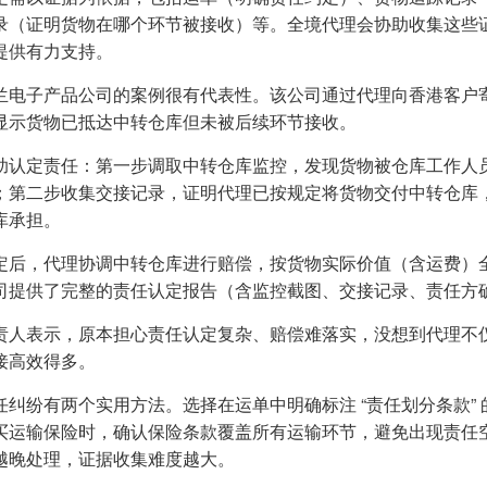
录（证明货物在哪个环节被接收）等。全境代理会协助收集这些
提供有力支持。
兰电子产品公司的案例很有代表性。该公司通过代理向香港客户
显示货物已抵达中转仓库但未被后续环节接收。
助认定责任：第一步调取中转仓库监控，发现货物被仓库工作人员
；第二步收集交接记录，证明代理已按规定将货物交付中转仓库
库承担。
定后，代理协调中转仓库进行赔偿，按货物实际价值（含运费）全
司提供了完整的责任认定报告（含监控截图、交接记录、责任方
责人表示，原本担心责任认定复杂、赔偿难落实，没想到代理不
接高效得多。
任纠纷有两个实用方法。选择在运单中明确标注 “责任划分条款”
买运输保险时，确认保险条款覆盖所有运输环节，避免出现责任
越晚处理，证据收集难度越大。