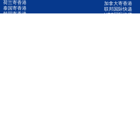
荷兰寄香港
加拿大寄香港
泰国寄香港
联邦国际快递
韩国寄香港
UPS国际快递
进口运输案例
进口空运订舱
联系我们
全国客服电话
158 2040 2855
官方客服微信
wanyq5868
QQ在线联系
870691543
公司地址
广东深圳市宝安区福永镇福中路福中工业园深和商务大厦5楼