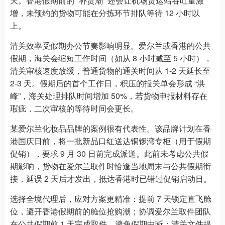
天。香港假期前的 “补货潮” 还会让机场货运站吞吐量激
增，未预约的货物可能在分拣环节排队等待 12 小时以
上。
清关效率受假期办公节奏影响明显。爱尔兰或香港的公共
假期，海关会缩短工作时间（如从 8 小时减至 5 小时），
清关审核速度放缓，普通货物的通关时间从 1-2 天延长至
2-3 天。假期后的首个工作日，积压的报关单会形成 “洪
峰”，海关处理排队时间增加 50%，若货物申报材料存在
瑕疵，二次审核的等待时间会更长。
某爱尔兰化妆品品牌的案例很有代表性。该品牌计划在香
港国庆日前，将一批新品口红送达铜锣湾专柜（用于假期
促销），要求 9 月 30 日前完成派送。此前未考虑公共假
期影响，货物在爱尔兰取件时恰逢当地周末与公共假期衔
接，延误 2 天后才发出，抵达香港时已错过促销启动日。
选择全境代理后，应对方案更精准：提前 7 天锁定直飞舱
位，避开香港假期前的舱位抢购潮；协调爱尔兰取件团队
在公共假期前 1 天完成取件，避免假期中断；清关文件提