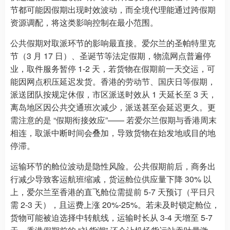
节都可能因假期出现时效波动，而全境代理能通过跨假期
资源调配，将这类影响控制在最小范围。
公共假期对取派环节的影响最直接。爱尔兰的圣帕特里克
节（3 月 17 日）、圣诞节等法定假期，物流网点普遍停
业，取件服务暂停 1-2 天，若货物在假期前一天交运，可
能因网点积压延迟发货。香港的劳动节、国庆日等假期，
派送团队按规定休假，市区派送时效从 1 天延长至 3 天，
离岛地区因公共交通班次减少，派送甚至会延迟更久。更
需注意的是 “假期衔接效应”—— 若爱尔兰假期与香港周末
相连，取派中断时间会叠加，导致货物在始发地或目的地
停滞。
运输环节的舱位波动是隐性风险。公共假期前后，商务出
行减少导致客运航班缩减，货运舱位供应量下降 30% 以
上，爱尔兰至香港的直飞舱位需提前 5-7 天预订（平日只
需 2-3 天），且运费上涨 20%-25%。若未及时锁定舱位，
货物可能被迫选择中转航线，运输时长从 3-4 天增至 5-7