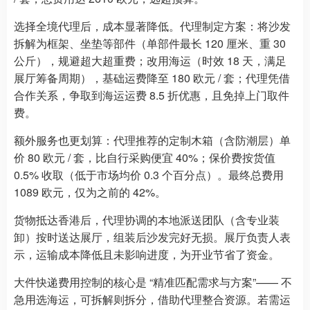
选择全境代理后，成本显著降低。代理制定方案：将沙发
拆解为框架、坐垫等部件（单部件最长 120 厘米、重 30
公斤），规避超大超重费；改用海运（时效 18 天，满足
展厅筹备周期），基础运费降至 180 欧元 / 套；代理凭借
合作关系，争取到海运运费 8.5 折优惠，且免掉上门取件
费。
额外服务也更划算：代理推荐的定制木箱（含防潮层）单
价 80 欧元 / 套，比自行采购便宜 40%；保价费按货值
0.5% 收取（低于市场均价 0.3 个百分点）。最终总费用
1089 欧元，仅为之前的 42%。
货物抵达香港后，代理协调的本地派送团队（含专业装
卸）按时送达展厅，组装后沙发完好无损。展厅负责人表
示，运输成本降低且未影响进度，为开业节省了资金。
大件快递费用控制的核心是 “精准匹配需求与方案”—— 不
急用选海运，可拆解则拆分，借助代理整合资源。若需运