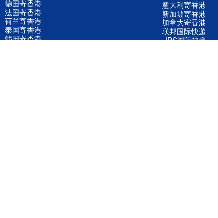
德国寄香港
意大利寄香港
法国寄香港
新加坡寄香港
荷兰寄香港
加拿大寄香港
泰国寄香港
联邦国际快递
韩国寄香港
UPS国际快递
进口运输案例
进口空运订舱
联系我们
全国客服电话
158 2040 2855
官方客服微信
wanyq5868
QQ在线联系
870691543
公司地址
广东深圳市宝安区福永镇福中路福中工业园深和商务大厦5楼