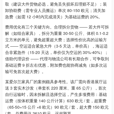
取（建议大件货物必选，避免丢失损坏后理赔不足）；装
卸协助费（需专业人员搬运）单次 80-150 欧元；清关加
急费（如需 12 小时内完成清关）为基础运费的 20%。
费用优化有三个关键方向。合理拆分货物 —— 若大件可拆
解（如组合家具），拆分为重量 30-50 公斤、体积 0.1-0.2
立方米的单元，避免超重超大费；选择性价比高的运输方
式 —— 空运适合紧急大件（3-5 天达，单价高），海运适
合非紧急件（15-20 天达，单价仅为空运的 30%-40%）；
借助代理议价 —— 代理与物流公司有长期合作，可争取到
基础运费 9 折左右优惠，附加费也能协商减免（如多次运
输可免首次超大费）。
某爱尔兰家具厂的案例颇具参考性。该厂需向香港展厅运
送 3 套实木沙发（单套长 220 厘米、重 65 公斤），首次
自行运输时，因未拆解且选择空运，产生多项费用：基础
运费（按体积重量 140 公斤计算）630 欧元 / 套，超重费
（65-50=15 公斤 ×6 欧元）90 欧元 / 套，超大费 150 欧元
/ 套，总费用达 2610 欧元，远超预算。