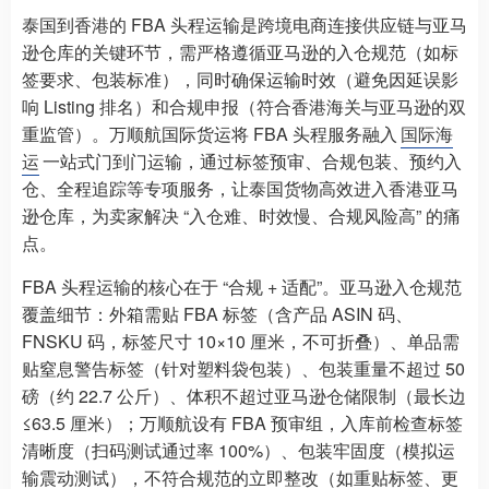
泰国到香港的 FBA 头程运输是跨境电商连接供应链与亚马
逊仓库的关键环节，需严格遵循亚马逊的入仓规范（如标
签要求、包装标准），同时确保运输时效（避免因延误影
响 Listing 排名）和合规申报（符合香港海关与亚马逊的双
重监管）。万顺航国际货运将 FBA 头程服务融入
国际海
运
一站式门到门运输，通过标签预审、合规包装、预约入
仓、全程追踪等专项服务，让泰国货物高效进入香港亚马
逊仓库，为卖家解决 “入仓难、时效慢、合规风险高” 的痛
点。
FBA 头程运输的核心在于 “合规 + 适配”。亚马逊入仓规范
覆盖细节：外箱需贴 FBA 标签（含产品 ASIN 码、
FNSKU 码，标签尺寸 10×10 厘米，不可折叠）、单品需
贴窒息警告标签（针对塑料袋包装）、包装重量不超过 50
磅（约 22.7 公斤）、体积不超过亚马逊仓储限制（最长边
≤63.5 厘米）；万顺航设有 FBA 预审组，入库前检查标签
清晰度（扫码测试通过率 100%）、包装牢固度（模拟运
输震动测试），不符合规范的立即整改（如重贴标签、更