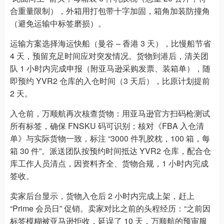
合重量限制），外箱用打包带十字加固，箱角加装防撞角
（避免运输中标签磨损）。
运输方案选择海运快船（曼谷 – 香港 3 天），比慢船节省
4 天，预留充足时间应对突发情况。货物到港后，清关团
队 1 小时内完成申报（附亚马逊采购发票、装箱单），随
即预约 YVR2 仓库的入仓时间（3 天后），比原计划提前
2 天。
入仓前，万顺航再次核查货物：用亚马逊官方扫码枪测试
所有标签，确保 FNSKU 码可识别；核对《FBA 入仓清
单》与实际货物一致，标注 “3000 件乳胶枕，100 箱，每
箱 30 件”。派送团队按预约时间抵达 YVR2 仓库，配合仓
库工作人员清点，因资料齐全、货物合规，1 小时内完成
签收。
卖家后台显示，货物入仓后 2 小时内完成上架，赶上
“Prime 会员日” 促销。卖家对比之前的头程经历：“之前因
标签模糊被亚马逊拒收，延误了 10 天，万顺航的预审服