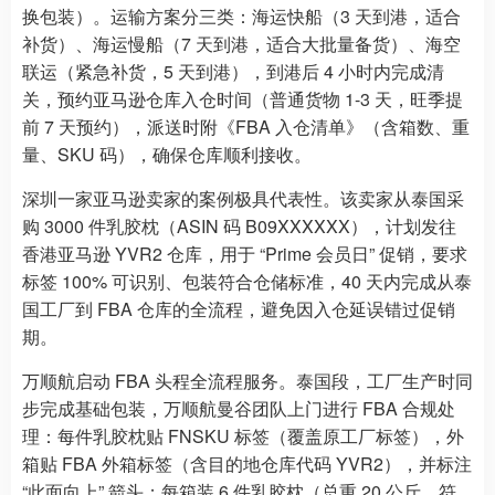
换包装）。运输方案分三类：海运快船（3 天到港，适合
补货）、海运慢船（7 天到港，适合大批量备货）、海空
联运（紧急补货，5 天到港），到港后 4 小时内完成清
关，预约亚马逊仓库入仓时间（普通货物 1-3 天，旺季提
前 7 天预约），派送时附《FBA 入仓清单》（含箱数、重
量、SKU 码），确保仓库顺利接收。
深圳一家亚马逊卖家的案例极具代表性。该卖家从泰国采
购 3000 件乳胶枕（ASIN 码 B09XXXXXX），计划发往
香港亚马逊 YVR2 仓库，用于 “Prime 会员日” 促销，要求
标签 100% 可识别、包装符合仓储标准，40 天内完成从泰
国工厂到 FBA 仓库的全流程，避免因入仓延误错过促销
期。
万顺航启动 FBA 头程全流程服务。泰国段，工厂生产时同
步完成基础包装，万顺航曼谷团队上门进行 FBA 合规处
理：每件乳胶枕贴 FNSKU 标签（覆盖原工厂标签），外
箱贴 FBA 外箱标签（含目的地仓库代码 YVR2），并标注
“此面向上” 箭头；每箱装 6 件乳胶枕（总重 20 公斤，符