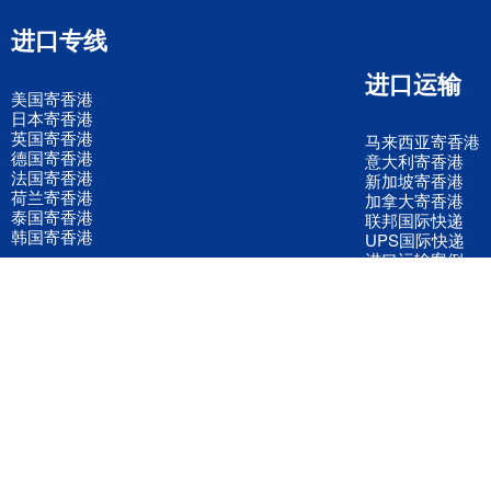
进口专线
进口运输
美国寄香港
日本寄香港
英国寄香港
马来西亚寄香港
德国寄香港
意大利寄香港
法国寄香港
新加坡寄香港
荷兰寄香港
加拿大寄香港
泰国寄香港
联邦国际快递
韩国寄香港
UPS国际快递
进口运输案例
进口空运订舱
联系我们
全国客服电话
158 2040 2855
官方客服微信
wanyq5868