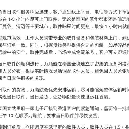
的当日取件服务响应迅速，客户通过线上平台、电话等方式下单
员在 1-3 小时内即可上门取件。无论是泰国的繁华都市还是偏
于曼谷、清迈等主要城市，取件响应时间更短，最快 1 小时内就
程规范高效，工作人员携带专业的取件设备和包装材料上门，到
保与订单一致。同时，根据货物类型提供合适的包装，如易碎品
运输中的安全。取件完成后，当场生成物流单号，客户可立即通
当日取件的顺利进行，万顺航在泰国全境建立了密集的服务网络
和人员分布，根据实际情况灵活调配取件人员，避免因人员紧张
保当日取件服务的兑现。
日取件的货物，万顺航会优先安排运输，尽可能缩短整体运输时
实现当日取件、当日发货，让货物以最快速度运往香港。
泰国春武里府一家电子厂接到香港客户的紧急通知，需要将一批
上午 10 点联系万顺航，要求当日取件并尽快发货。
接到订单后，立即调度春武里府的取件人员，取件人员在 1.5 