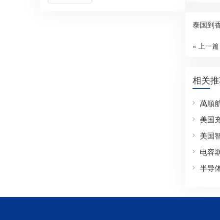
泰国到
« 上一篇
相关推
萬順
美国
美国
电容
半导