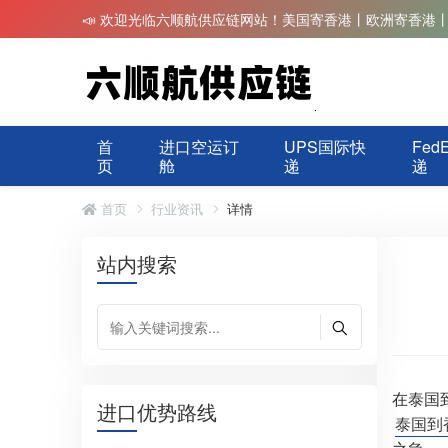
📣 欢迎光临六顺航供应链网站！美国寄香港丨欧洲寄香港
首
进口空运订
UPS国际快
Fed
页
舱
递
递
首页
行业资讯
详情
站内搜索
在泰国
进口优势路线
泰国到