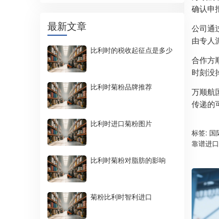
确认申
最新文章
公司通
由专人
比利时的税收起征点是多少
合作方
时刻没
比利时菊粉品牌推荐
万顺航
传递的
比利时进口菊粉图片
标签:
国
靠谱进口
比利时菊粉对脂肪的影响
菊粉比利时智利进口