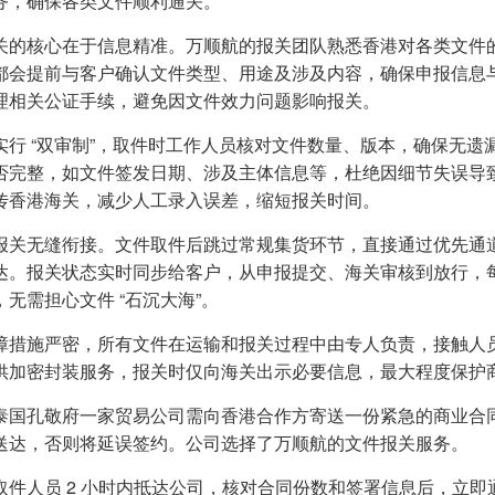
务，确保各类文件顺利通关。
关的核心在于信息精准。万顺航的报关团队熟悉香港对各类文件
都会提前与客户确认文件类型、用途及涉及内容，确保申报信息
理相关公证手续，避免因文件效力问题影响报关。
实行 “双审制”，取件时工作人员核对文件数量、版本，确保无
否完整，如文件签发日期、涉及主体信息等，杜绝因细节失误导
传香港海关，减少人工录入误差，缩短报关时间。
报关无缝衔接。文件取件后跳过常规集货环节，直接通过优先通道发运
达。报关状态实时同步给客户，从申报提交、海关审核到放行，
，无需担心文件 “石沉大海”。
障措施严密，所有文件在运输和报关过程中由专人负责，接触人
供加密封装服务，报关时仅向海关出示必要信息，最大程度保护
泰国孔敬府一家贸易公司需向香港合作方寄送一份紧急的商业合同
送达，否则将延误签约。公司选择了万顺航的文件报关服务。
取件人员 2 小时内抵达公司，核对合同份数和签署信息后，立