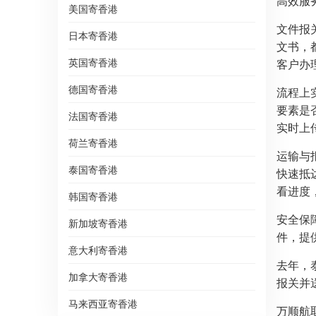
高效服
美国寄香港
文件报
日本寄香港
文书，
英国寄香港
客户办
德国寄香港
流程上
要素是
法国寄香港
实时上
荷兰寄香港
运输与
泰国寄香港
快速抵
看进度
韩国寄香港
安全保
新加坡寄香港
件，提
意大利寄香港
去年，
加拿大寄香港
报关并
马来西亚寄香港
万顺航