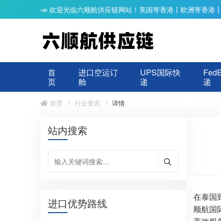
📣 欢迎光临六顺航供应链网站！美国寄香港丨欧洲寄香港
首
进口空运订
UPS国际快
Fed
页
舱
递
递
首页
行业资讯
详情
站内搜索
在泰国
进口优势路线
顺航国