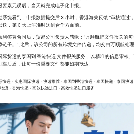
报要素无误后，当天就完成电子化申报。
过系统看到，申报数据提交后 3 小时，香港海关反馈 “审核通
派送，第 3 天上午准时送到合作方面前。
顺利签署合同后，贸易公司负责人感慨：“万顺航把文件报关的
掉链子。” 此后，该公司的所有跨境文件传递，均交由万顺航处
国际货运的泰国到
香港快递
文件报关服务，以精准的信息审核、
可靠后盾，让每一份重要文件都能如期抵达。
际快递
·
实惠国际快递
·
快递推荐
·
泰国到香港快递
·
泰国快递
·
泰国快递
物流
·
香港快递
·
高效快递进口
·
高效快递进口服务