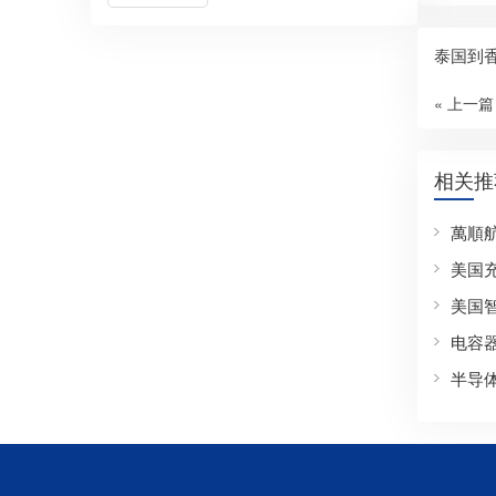
泰国到
« 上一篇
相关推
萬順
美国
美国
电容
半导