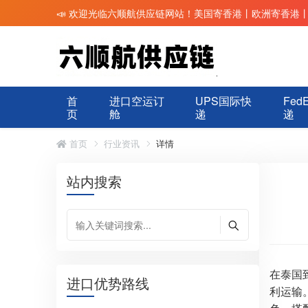
📣 欢迎光临六顺航供应链网站！美国寄香港丨欧洲寄香港
首
进口空运订
UPS国际快
Fed
页
舱
递
递
首页
行业资讯
详情
站内搜索
在泰国
进口优势路线
利运输