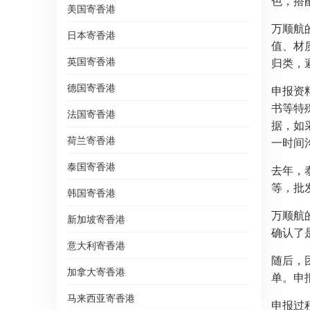
色，搭
美国寄香港
万顺航
日本寄香港
值、材
英国寄香港
归类，
德国寄香港
申报资
书等特
法国寄香港
据，如
荷兰寄香港
一时间
泰国寄香港
去年，
等，批
韩国寄香港
万顺航
新加坡寄香港
确认了
意大利寄香港
随后，
加拿大寄香港
单。申
马来西亚寄香港
申报过