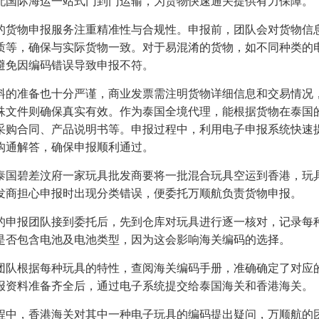
配国际海运一站式门到门运输，为货物快速通关提供有力保障。
的货物申报服务注重精准性与合规性。申报前，团队会对货物信
质等，确保与实际货物一致。对于易混淆的货物，如不同种类的
避免因编码错误导致申报不符。
料的准备也十分严谨，商业发票需注明货物详细信息和交易情况
殊文件则确保真实有效。作为泰国全境代理，能根据货物在泰国
采购合同、产品说明书等。申报过程中，利用电子申报系统快速
沟通解答，确保申报顺利通过。
泰国碧差汶府一家玩具批发商要将一批混合玩具空运到香港，玩
发商担心申报时出现分类错误，便委托万顺航负责货物申报。
的申报团队接到委托后，先到仓库对玩具进行逐一核对，记录每
是否包含电池及电池类型，因为这会影响海关编码的选择。
团队根据每种玩具的特性，查阅海关编码手册，准确确定了对应
报资料准备齐全后，通过电子系统提交给泰国海关和香港海关。
程中，香港海关对其中一种电子玩具的编码提出疑问，万顺航的