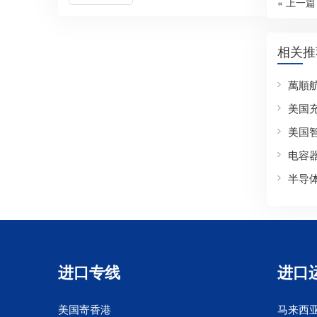
« 上一篇
相关推
萬順
美国
美国
电容
半导
进口专线
进口
美国寄香港
马来西