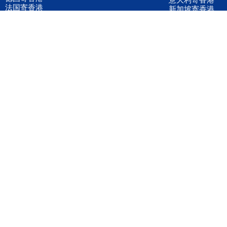
法国寄香港
新加坡寄香港
荷兰寄香港
加拿大寄香港
泰国寄香港
联邦国际快递
韩国寄香港
UPS国际快递
进口运输案例
进口空运订舱
联系我们
全国客服电话
158 2040 2855
官方客服微信
wanyq5868
QQ在线联系
870691543
公司地址
广东深圳市宝安区福永镇福中路福中工业园深和商务大厦5楼