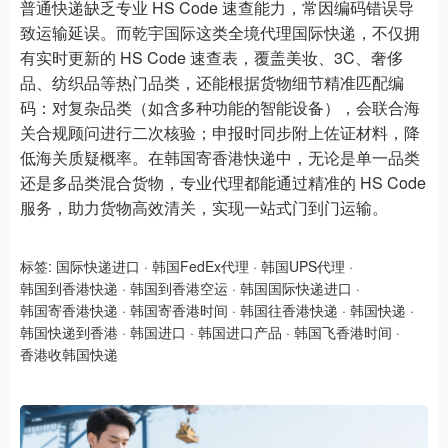
普通快递缺乏专业 HS Code 速查能力，常因编码错误导
致运输延误。而乾宇国际这类全境代理国际快递，不仅拥
有实时更新的 HS Code 速查表，覆盖美妆、3C、奢侈
品、纺织品等热门品类，还能根据货物细节精准匹配编
码：对复杂品类（如含多种功能的智能设备），会联合海
关合规顾问进行二次核验；申报时同步附上佐证材料，降
低海关质疑概率。在韩国寄香港快递中，无论是单一品类
还是多品类混合货物，专业代理都能通过精准的 HS Code
服务，助力货物高效清关，实现一站式门到门运输。
标签:
国际快递进口
·
韩国FedEx代理
·
韩国UPS代理
·
韩国到香港快递
·
韩国到香港空运
·
韩国国际快递进口
·
韩国寄香港快递
·
韩国寄香港时间
·
韩国往香港快递
·
韩国快递
·
韩国快递到香港
·
韩国进口
·
韩国进口产品
·
韩国飞香港时间
·
香港收韩国快递