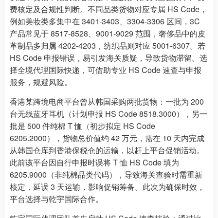
费核定及合规性判断。不同品类货物对应专属 HS Code，
例如美妆类多集中在 3401-3403、3304-3306 区间，3C
产品常见于 8517-8528、9001-9029 范围，奢侈品中的皮
革制品多归属 4202-4203，纺织品则对应 5001-6307。若
HS Code 申报错误，易引发海关质疑，导致货物滞留。选
择全境代理国际快递，可借助专业 HS Code 速查与申报
服务，规避风险。
香港某跨境电商平台曾从韩国采购两批货物：一批为 200
台无线蓝牙耳机（计划申报 HS Code 8518.3000），另一
批是 500 件纯棉 T 恤（初步拟定 HS Code
6205.2000），货物总价值约 42 万元，需在 10 天内完成
从韩国仓库到香港保税仓的运输，以赶上平台促销活动。
此前该平台因自行申报时误将 T 恤 HS Code 填为
6205.9000（非纯棉品类代码），导致海关查验时需重新
核定，延误 3 天运输，影响促销筹备。此次为确保时效，
平台选择与乾宇国际合作。