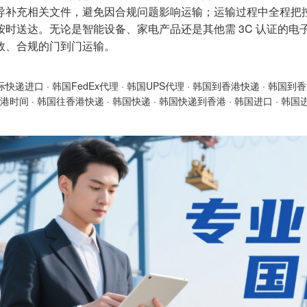
导补充相关文件，避免因合规问题影响运输；运输过程中全程把
按时送达。无论是智能设备、家电产品还是其他需 3C 认证的
效、合规的门到门运输。
际快递进口
·
韩国FedEx代理
·
韩国UPS代理
·
韩国到香港快递
·
韩国到香
港时间
·
韩国往香港快递
·
韩国快递
·
韩国快递到香港
·
韩国进口
·
韩国