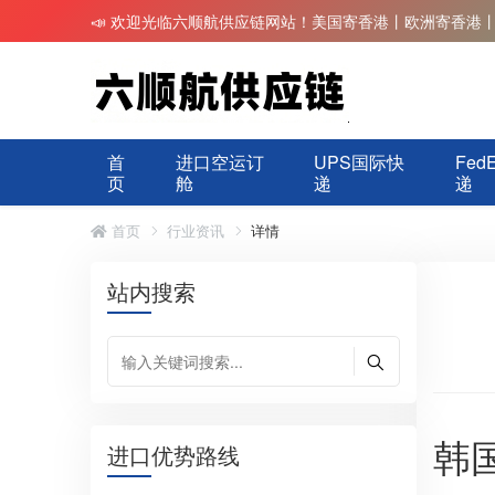
📣 欢迎光临六顺航供应链网站！美国寄香港丨欧洲寄香港
首
进口空运订
UPS国际快
Fed
页
舱
递
递
首页
行业资讯
详情
站内搜索
韩
进口优势路线