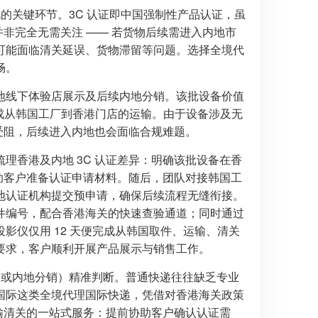
的关键环节。3C 认证即中国强制性产品认证，虽
并非完全无需关注 —— 若货物后续需进入内地市
可能面临清关延误、货物滞留等问题。选择全境代
畅。
地线下体验店展示及后续内地分销。该批设备价值
天内完成从韩国工厂到香港门店的运输。由于设备涉及无
时受阻，后续进入内地也会面临合规难题。
理香港及内地 3C 认证差异：明确该批设备在香
协助客户准备认证申请材料。随后，团队对接韩国工
地认证机构提交预申请，确保后续流程无缝衔接。
件编号，配合香港海关的快速查验通道；同时通过
影仪仅用 12 天便完成从韩国取件、运输、清关
要求，客户顺利开展产品展示与销售工作。
用或内地分销）精准判断。普通快递往往缺乏专业
国际这类全境代理国际快递，凭借对香港海关政策
运输清关的一站式服务：提前协助客户确认认证需