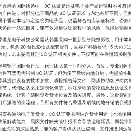
寄香港的国际快递中，3C 认证是涉及电子类产品运输时不可忽视
为自由港，对部分电子商品的 3C 认证要求与内地有所不同，但
属于香港本地特定监管类电子品，仍需符合相应认证标准，否则
快递的一站式服务，能有效规避认证流程中的风险，保障运输顺
香港某电子科技公司需从韩国采购一批新型智能投影仪，用于本
0 万元，包含 20 台投影仪及配套配件，且客户明确要求 15 
功能，若未妥善处理 3C 认证相关文件，不仅可能在香港清关
择与乾宇国际合作后，代理团队第一时间介入。首先，专业顾问梳
销售可暂无需强制 3C 认证，但为便于后续内地分销，需提前
导其提供设备的技术参数、质检报告等文件，同步协助客户向内
环节，代理团队采用定制化包装，标注清晰的货物信息及认证文
流系统，让客户随时查看货物位置及清关进度。最终，这批智能投
门店派送的全流程，且所有文件符合香港及后续内地分销的合规
国寄香港的电子类货物，3C 认证要求需结合货物用途（本地使
政策解读能力，易因文件缺失或申报不当导致运输延误。而乾宇
C 认证流程的深度熟悉，能为客户提供从认证咨询、文件准备到