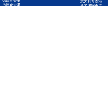
意大利寄香港
法国寄香港
新加坡寄香港
荷兰寄香港
加拿大寄香港
泰国寄香港
联邦国际快递
韩国寄香港
UPS国际快递
进口运输案例
进口空运订舱
联系我们
全国客服电话
158 2040 2855
官方客服微信
wanyq5868
QQ在线联系
870691543
公司地址
广东深圳市宝安区福永镇福中路福中工业园深和商务大厦5楼