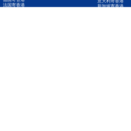
意大利寄香港
法国寄香港
新加坡寄香港
荷兰寄香港
加拿大寄香港
泰国寄香港
联邦国际快递
韩国寄香港
UPS国际快递
进口运输案例
进口空运订舱
联系我们
全国客服电话
158 2040 2855
官方客服微信
wanyq5868
QQ在线联系
870691543
公司地址
广东深圳市宝安区福永镇福中路福中工业园深和商务大厦5楼