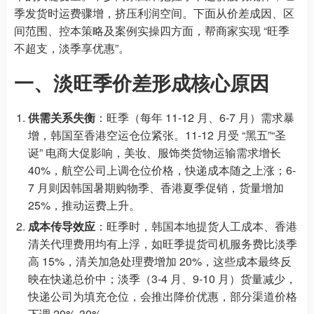
季发货时运费骤增，挤压利润空间。下面从价差成因、区
间范围、控本策略及案例实操四方面，帮商家实现 “旺季
不超支，淡季享优惠”。
一、淡旺季价差形成核心原因
供需关系失衡
：旺季（每年 11-12 月、6-7 月）需求暴
增，韩国至香港空运仓位紧张。11-12 月受 “黑五”“圣
诞” 电商大促影响，美妆、服饰类货物运输需求增长
40%，航空公司上调仓位价格，快递成本随之上涨；6-
7 月则因韩国暑期购物季、香港夏季促销，货量增加
25%，推动运费上升。
成本传导效应
：旺季时，韩国本地提货人工成本、香港
清关代理费用均有上浮，如旺季提货司机服务费比淡季
高 15%，清关加急处理费增加 20%，这些成本最终反
映在快递总价中；淡季（3-4 月、9-10 月）货量减少，
快递公司为填充仓位，会推出降价优惠，部分渠道价格
下调 20%-30%。