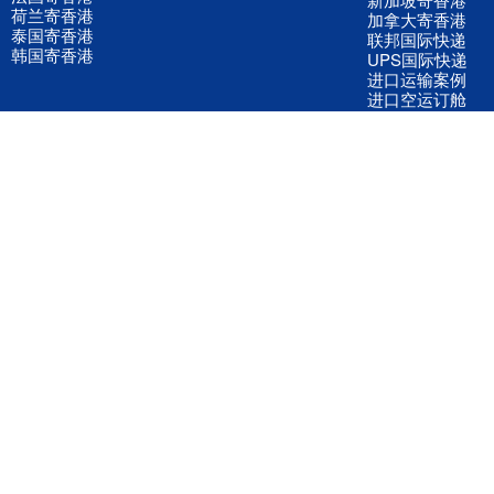
荷兰寄香港
加拿大寄香港
泰国寄香港
联邦国际快递
韩国寄香港
UPS国际快递
进口运输案例
进口空运订舱
联系我们
全国客服电话
158 2040 2855
官方客服微信
wanyq5868
QQ在线联系
870691543
公司地址
广东深圳市宝安区福永镇福中路福中工业园深和商务大厦5楼