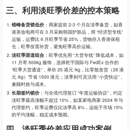
三、利用淡旺季价差的控本策略
错峰备货锁低价
：商家提前 2-3 个月在淡季备货，如香
港美妆电商可在 3 月采购韩国护肤品，用 “经济型专线”
运输，运费比 6 月旺季节省 25%，货物存入香港保税
仓，旺季按需补货，避免旺季高价运输。
淡旺季渠道组合
：旺季优先用 “大货专线” 降低成本，如
11 月寄 500kg 服饰，选择乾宇国际与 FedEx 合作的
“旺季大货通道”，单价 25 港元 /kg，比零散发货（28 港
元 /kg）节省 1500 港元；淡季则可灵活用 “小货快运”，
兼顾时效与成本。
长期签约锁价
：与全境代理签订 “年度运输协议”，约定
淡旺季最高涨幅不超过 10%，如某家电商家 2024 年与
代理签约，旺季运费仅比淡季高 8%，远低于市场 15%
的平均涨幅，稳定成本预期。
四、淡旺季价差应用成功案例