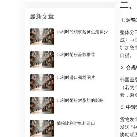
二、
最新文章
运输
比利时的税收起征点是多少
整体分
成）→
圳加急
比利时菊粉品牌推荐
自提。
合规
比利时进口菊粉图片
韩国至
（若为
验，避
比利时菊粉对脂肪的影响
中转
货物发
菊粉比利时智利进口
发送 
协助联