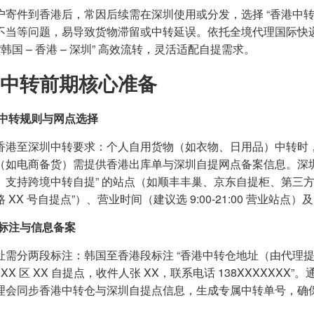
户寄件到香港后，常因后续需在深圳使用或分发，选择 “香港中转 
不当等问题，易导致货物滞留或中转延误。依托全境代理国际快
“韩国 – 香港 – 深圳” 高效流转，灵活适配自提需求。
中转前期核心准备
中转规则与网点选择
香港至深圳中转要求：个人自用货物（如衣物、日用品）中转时，
（如电商备货）需提供香港出库单与深圳自提网点备案信息。深圳
、支持跨境中转自提” 的站点（如顺丰丰巢、京东自提柜、第三方
 XX 号自提点”）、营业时间（建议选 9:00-21:00 营业站点
标注与信息备案
址需分两段标注：韩国至香港段标注 “香港中转仓地址（由代理
 XX 区 XX 自提点，收件人张 XX，联系电话 138XXXXXXX”
理会同步香港中转仓与深圳自提点信息，生成专属中转单号，确