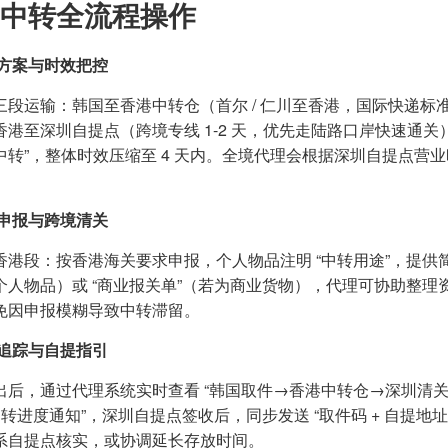
中转全流程操作
方案与时效把控
三段运输：韩国至香港中转仓（首尔 / 仁川至香港，国际快递标准服
香港至深圳自提点（跨境专线 1-2 天，优先走陆路口岸快速通关）
中转”，整体时效压缩至 4 天内。全境代理会根据深圳自提点营
申报与跨境清关
香港段：按香港海关要求申报，个人物品注明 “中转用途”，提供简
个人物品）或 “商业报关单”（若为商业货物），代理可协助整理资料
免因申报模糊导致中转滞留。
追踪与自提指引
出后，通过代理系统实时查看 “韩国取件→香港中转仓→深圳清关
“中转进度通知”，深圳自提点签收后，同步发送 “取件码 + 自提
系自提点核实，或协调延长存放时间。