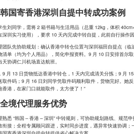
韩国寄香港深圳自提中转成功案例
生刘同学，需将 2 箱书籍与生活用品（总重 12kg，体积 40cm×
在深圳实习使用），要求 10 天内完成中转自提，此前自行操作因
理团队先协助规划：确认香港中转仓位置与深圳福田自提点（临近
物清单（均为个人用品），简化申报资料。9 月 10 日安排首尔
当天协调仁川机场直达航班。
9 月 13 日货物抵达香港中转仓，1 天内完成清关分拣；9 月
送取件码；9 月 16 日刘同学凭取件码顺利取件，货物完好。她
跑香港，在家门口就能取件，太方便了！”
全境代理服务优势
理熟悉 “韩国 – 香港 – 深圳” 中转规则，可协助规划路线、
效衔接；全程专属顾问跟进，实时同步进度，遇异常快速协调；
韩国寄香港深圳自提中转提供省心解决方案。