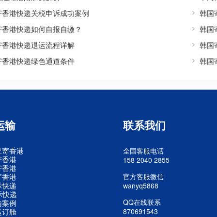
寄香港快递关税申诉成功案例
韩国
寄香港快递如何自报自缴？
韩国
寄香港快递退运流程详解
韩国
寄香港快递绿色通道条件
韩国
运输
联系我们
亚寄香港
全国客服电话
寄香港
158 2040 2855
寄香港
寄香港
官方客服微信
际快递
wanyq5868
际快递
QQ在线联系
输案例
运订舱
870691543