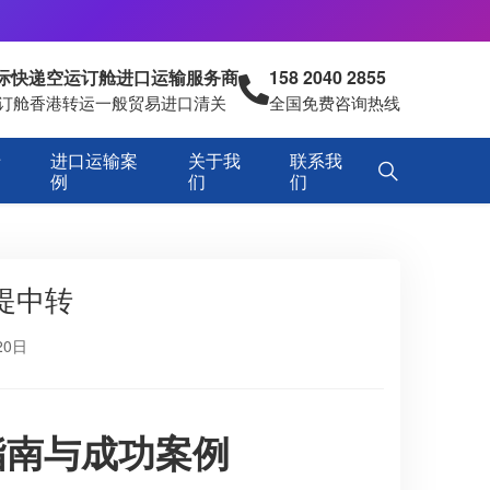
国际快递空运订舱进口运输服务商
158 2040 2855
空运订舱香港转运一般贸易进口清关
全国免费咨询热线
专
进口运输案
关于我
联系我
例
们
们
提中转
20日
指南与成功案例