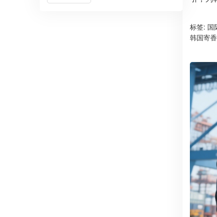
标签:
国
韩国寄香