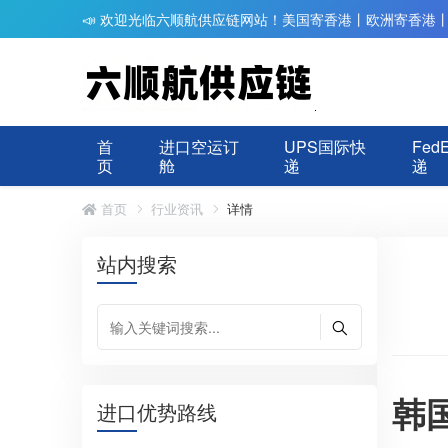
📣 欢迎光临六顺航供应链网站！美国寄香港丨欧洲寄香港
首
进口空运订
UPS国际快
Fed
页
舱
递
递
首页
行业资讯
详情
站内搜索
韩
进口优势路线