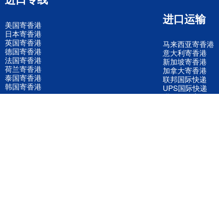
进口运输
美国寄香港
日本寄香港
英国寄香港
马来西亚寄香港
德国寄香港
意大利寄香港
法国寄香港
新加坡寄香港
荷兰寄香港
加拿大寄香港
泰国寄香港
联邦国际快递
韩国寄香港
UPS国际快递
进口运输案例
进口空运订舱
联系我们
全国客服电话
158 2040 2855
官方客服微信
wanyq5868
QQ在线联系