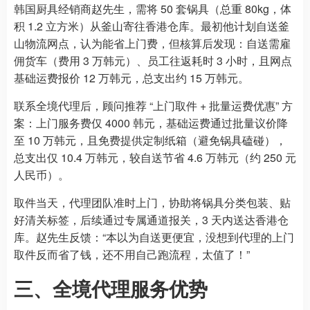
韩国厨具经销商赵先生，需将 50 套锅具（总重 80kg，体
积 1.2 立方米）从釜山寄往香港仓库。最初他计划自送釜
山物流网点，认为能省上门费，但核算后发现：自送需雇
佣货车（费用 3 万韩元）、员工往返耗时 3 小时，且网点
基础运费报价 12 万韩元，总支出约 15 万韩元。
联系全境代理后，顾问推荐 “上门取件 + 批量运费优惠” 方
案：上门服务费仅 4000 韩元，基础运费通过批量议价降
至 10 万韩元，且免费提供定制纸箱（避免锅具磕碰），
总支出仅 10.4 万韩元，较自送节省 4.6 万韩元（约 250 元
人民币）。
取件当天，代理团队准时上门，协助将锅具分类包装、贴
好清关标签，后续通过专属通道报关，3 天内送达香港仓
库。赵先生反馈：“本以为自送更便宜，没想到代理的上门
取件反而省了钱，还不用自己跑流程，太值了！”
三、全境代理服务优势