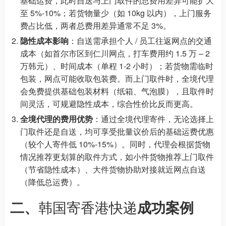
基础运费，此时自送与上门取件的总费用差异可能扩大
至 5%-10%；若货物量少（如 10kg 以内），上门服务
费占比低，两者总费用差异通常不足 3%。
隐性成本影响
：自送需承担个人 / 员工往返网点的交通
成本（如首尔市区到仁川网点，打车费用约 1.5 万 – 2
万韩元）、时间成本（单程 1-2 小时）；若货物需临时
包装，网点可能收取包装费。而上门取件时，全境代理
会免费提供基础包装材料（纸箱、气泡膜），且取件时
间灵活，可规避隐性成本，综合性价比反而更高。
全境代理的费用优势
：通过全境代理寄件，无论选择上
门取件还是自送，均可享受批量议价后的基础运费优惠
（较个人寄件低 10%-15%）。同时，代理会根据货物
情况推荐更划算的取件方式，如小件货物推荐上门取件
（节省隐性成本）、大件货物协助对接就近网点自送
（降低总运费）。
二、
韩国寄香港快递
成功案例